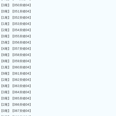
3尾】【050关错04】
0尾】【051关错04】
1尾】【052关错04】
1尾】【053关错04】
2尾】【054关错04】
0尾】【055关错04】
5尾】【056关错04】
4尾】【057关错04】
9尾】【058关错04】
8尾】【059关错04】
1尾】【060关错04】
9尾】【061关错04】
2尾】【062关错04】
6尾】【063关错04】
3尾】【064关错04】
0尾】【065关错04】
2尾】【066关错04】
0尾】【067关错04】