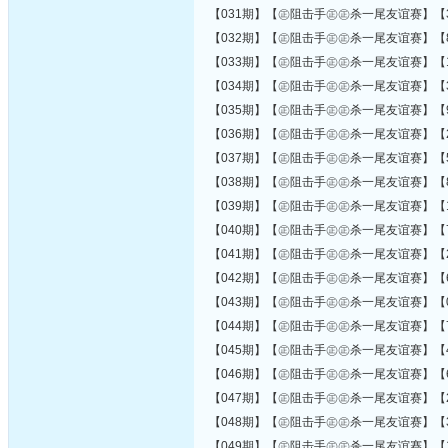
【031期】【㊣阻击手㊣㊣杀一尾友谊赛】【3
【032期】【㊣阻击手㊣㊣杀一尾友谊赛】【8
【033期】【㊣阻击手㊣㊣杀一尾友谊赛】【1
【034期】【㊣阻击手㊣㊣杀一尾友谊赛】【3
【035期】【㊣阻击手㊣㊣杀一尾友谊赛】【9
【036期】【㊣阻击手㊣㊣杀一尾友谊赛】【2
【037期】【㊣阻击手㊣㊣杀一尾友谊赛】【5
【038期】【㊣阻击手㊣㊣杀一尾友谊赛】【8
【039期】【㊣阻击手㊣㊣杀一尾友谊赛】【1
【040期】【㊣阻击手㊣㊣杀一尾友谊赛】【7
【041期】【㊣阻击手㊣㊣杀一尾友谊赛】【2
【042期】【㊣阻击手㊣㊣杀一尾友谊赛】【6
【043期】【㊣阻击手㊣㊣杀一尾友谊赛】【0
【044期】【㊣阻击手㊣㊣杀一尾友谊赛】【7
【045期】【㊣阻击手㊣㊣杀一尾友谊赛】【4
【046期】【㊣阻击手㊣㊣杀一尾友谊赛】【6
【047期】【㊣阻击手㊣㊣杀一尾友谊赛】【2
【048期】【㊣阻击手㊣㊣杀一尾友谊赛】【3
【049期】【㊣阻击手㊣㊣杀一尾友谊赛】【1