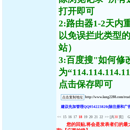
打开即可
2:路由器1-2天
以免误拦此类型
站）
3:百度搜"如何修
为“114.114.11
点击保存即可
http://www.lang2288.com/re
建议先加管理QQ954223820(除注
<<
15
16
17
18
19
20
21
22
>>
[共
30
页] G
您的回贴,将会是发表者们的最