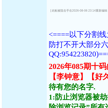
[ 此帖被阻击手在2026-08-06 23:14重新编辑 
<====以下分
防打不开大部分
QQ:954223820)==
2026年085期
【李钟意】【好
待有您的名字.
1:防止浏览器被
除浏览记录”所有