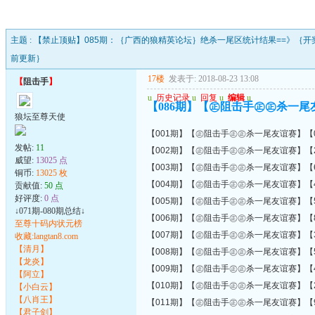
主题 :
【禁止顶贴】085期：｛广西的狼精英论坛｝绝杀一尾区统计结果==》｛开
前更新｝
17楼
发表于: 2018-08-23 13:08
【
阻击手
】
u
历史记录
u
回复
u
编辑
u
【086期】【㊣阻击手㊣㊣杀一尾友
狼坛至尊天使
【001期】【㊣阻击手㊣㊣杀一尾友谊赛】【0
发帖:
11
【002期】【㊣阻击手㊣㊣杀一尾友谊赛】【2
威望:
13025 点
【003期】【㊣阻击手㊣㊣杀一尾友谊赛】【6
铜币:
13025 枚
【004期】【㊣阻击手㊣㊣杀一尾友谊赛】【4
贡献值:
50 点
好评度:
0 点
【005期】【㊣阻击手㊣㊣杀一尾友谊赛】【5
↓071期-080期总结↓
【006期】【㊣阻击手㊣㊣杀一尾友谊赛】【8
至尊十码内状元榜
【007期】【㊣阻击手㊣㊣杀一尾友谊赛】【3
收藏:langtan8.com
【清月】
【008期】【㊣阻击手㊣㊣杀一尾友谊赛】【5
【龙炎】
【009期】【㊣阻击手㊣㊣杀一尾友谊赛】【4
【阿立】
【010期】【㊣阻击手㊣㊣杀一尾友谊赛】【2
【小白云】
【八肖王】
【011期】【㊣阻击手㊣㊣杀一尾友谊赛】【9
【君子剑】