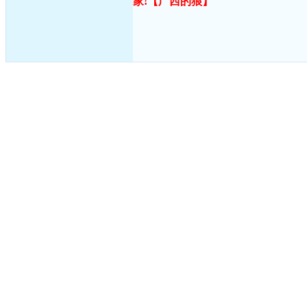
家!
【广西的狼】