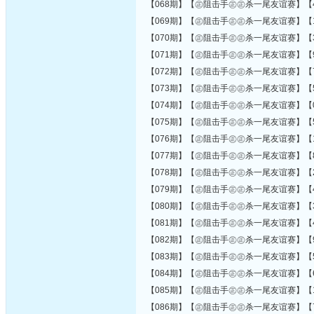
【068期】【㊣阻击手㊣㊣杀一尾友谊赛】【4
【069期】【㊣阻击手㊣㊣杀一尾友谊赛】【1
【070期】【㊣阻击手㊣㊣杀一尾友谊赛】【3
【071期】【㊣阻击手㊣㊣杀一尾友谊赛】【9
【072期】【㊣阻击手㊣㊣杀一尾友谊赛】【7
【073期】【㊣阻击手㊣㊣杀一尾友谊赛】【5
【074期】【㊣阻击手㊣㊣杀一尾友谊赛】【0
【075期】【㊣阻击手㊣㊣杀一尾友谊赛】【5
【076期】【㊣阻击手㊣㊣杀一尾友谊赛】【1
【077期】【㊣阻击手㊣㊣杀一尾友谊赛】【8
【078期】【㊣阻击手㊣㊣杀一尾友谊赛】【2
【079期】【㊣阻击手㊣㊣杀一尾友谊赛】【4
【080期】【㊣阻击手㊣㊣杀一尾友谊赛】【3
【081期】【㊣阻击手㊣㊣杀一尾友谊赛】【4
【082期】【㊣阻击手㊣㊣杀一尾友谊赛】【9
【083期】【㊣阻击手㊣㊣杀一尾友谊赛】【5
【084期】【㊣阻击手㊣㊣杀一尾友谊赛】【6
【085期】【㊣阻击手㊣㊣杀一尾友谊赛】【1
【086期】【㊣阻击手㊣㊣杀一尾友谊赛】【7