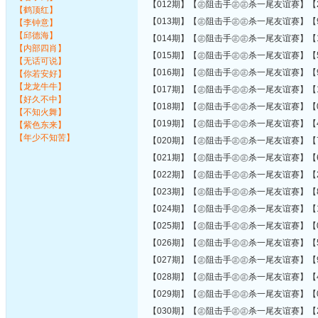
【012期】【㊣阻击手㊣㊣杀一尾友谊赛】【2
【鹤顶红】
【013期】【㊣阻击手㊣㊣杀一尾友谊赛】【9
【李钟意】
【邱德海】
【014期】【㊣阻击手㊣㊣杀一尾友谊赛】【1
【内部四肖】
【015期】【㊣阻击手㊣㊣杀一尾友谊赛】【5
【无话可说】
【016期】【㊣阻击手㊣㊣杀一尾友谊赛】【9
【你若安好】
【龙龙牛牛】
【017期】【㊣阻击手㊣㊣杀一尾友谊赛】【1
【好久不中】
【018期】【㊣阻击手㊣㊣杀一尾友谊赛】【0
【不知火舞】
【019期】【㊣阻击手㊣㊣杀一尾友谊赛】【4
【紫色东来】
【年少不知苦】
【020期】【㊣阻击手㊣㊣杀一尾友谊赛】【7
【021期】【㊣阻击手㊣㊣杀一尾友谊赛】【6
【022期】【㊣阻击手㊣㊣杀一尾友谊赛】【2
【023期】【㊣阻击手㊣㊣杀一尾友谊赛】【8
【024期】【㊣阻击手㊣㊣杀一尾友谊赛】【1
【025期】【㊣阻击手㊣㊣杀一尾友谊赛】【0
【026期】【㊣阻击手㊣㊣杀一尾友谊赛】【5
【027期】【㊣阻击手㊣㊣杀一尾友谊赛】【9
【028期】【㊣阻击手㊣㊣杀一尾友谊赛】【4
【029期】【㊣阻击手㊣㊣杀一尾友谊赛】【0
【030期】【㊣阻击手㊣㊣杀一尾友谊赛】【2