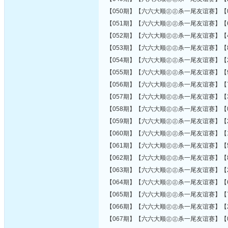
【050期】【六六大顺㊣㊣杀一尾友谊赛】【0
【051期】【六六大顺㊣㊣杀一尾友谊赛】【6
【052期】【六六大顺㊣㊣杀一尾友谊赛】【4
【053期】【六六大顺㊣㊣杀一尾友谊赛】【8
【054期】【六六大顺㊣㊣杀一尾友谊赛】【2
【055期】【六六大顺㊣㊣杀一尾友谊赛】【9
【056期】【六六大顺㊣㊣杀一尾友谊赛】【7
【057期】【六六大顺㊣㊣杀一尾友谊赛】【3
【058期】【六六大顺㊣㊣杀一尾友谊赛】【0
【059期】【六六大顺㊣㊣杀一尾友谊赛】【2
【060期】【六六大顺㊣㊣杀一尾友谊赛】【1
【061期】【六六大顺㊣㊣杀一尾友谊赛】【5
【062期】【六六大顺㊣㊣杀一尾友谊赛】【8
【063期】【六六大顺㊣㊣杀一尾友谊赛】【2
【064期】【六六大顺㊣㊣杀一尾友谊赛】【6
【065期】【六六大顺㊣㊣杀一尾友谊赛】【7
【066期】【六六大顺㊣㊣杀一尾友谊赛】【2
【067期】【六六大顺㊣㊣杀一尾友谊赛】【0