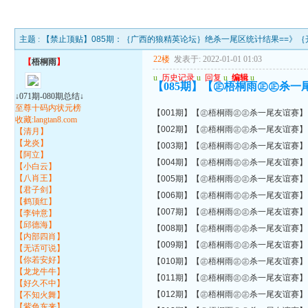
主题 :
【禁止顶贴】085期：｛广西的狼精英论坛｝绝杀一尾区统计结果==》
22楼
发表于: 2022-01-01 01:03
【
梧桐雨
】
u
历史记录
u
回复
u
编辑
u
【085期】【㊣梧桐雨㊣㊣杀一尾
↓071期-080期总结↓
至尊十码内状元榜
【001期】【㊣梧桐雨㊣㊣杀一尾友谊赛】【
收藏:langtan8.com
【002期】【㊣梧桐雨㊣㊣杀一尾友谊赛】【
【清月】
【龙炎】
【003期】【㊣梧桐雨㊣㊣杀一尾友谊赛】【
【阿立】
【004期】【㊣梧桐雨㊣㊣杀一尾友谊赛】【
【小白云】
【八肖王】
【005期】【㊣梧桐雨㊣㊣杀一尾友谊赛】【
【君子剑】
【006期】【㊣梧桐雨㊣㊣杀一尾友谊赛】【
【鹤顶红】
【007期】【㊣梧桐雨㊣㊣杀一尾友谊赛】【
【李钟意】
【邱德海】
【008期】【㊣梧桐雨㊣㊣杀一尾友谊赛】【
【内部四肖】
【009期】【㊣梧桐雨㊣㊣杀一尾友谊赛】【
【无话可说】
【你若安好】
【010期】【㊣梧桐雨㊣㊣杀一尾友谊赛】【
【龙龙牛牛】
【011期】【㊣梧桐雨㊣㊣杀一尾友谊赛】【
【好久不中】
【012期】【㊣梧桐雨㊣㊣杀一尾友谊赛】【
【不知火舞】
【紫色东来】