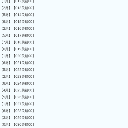
1尾】【012关错00】
2尾】【013关错00】
5尾】【014关错00】
9尾】【015关错00】
2尾】【016关错00】
5尾】【017关错00】
7尾】【018关错00】
0尾】【019关错00】
1尾】【020关错00】
6尾】【021关错00】
5尾】【022关错00】
2尾】【023关错00】
8尾】【024关错00】
4尾】【025关错00】
5尾】【026关错00】
1尾】【027关错00】
6尾】【028关错00】
3尾】【029关错00】
0尾】【030关错00】