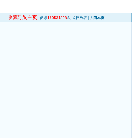
收藏导航主页
| 阅读
160534898
次 |
返回列表
|
关闭本页