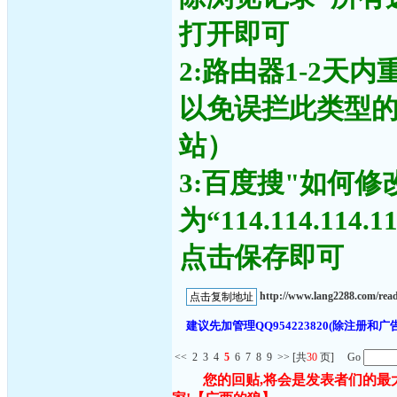
打开即可
2:路由器1-2天
以免误拦此类型
站）
3:百度搜"如何修
为“114.114.11
点击保存即可
http://www.lang2288.com/re
建议先加管理QQ954223820(除注
<<
2
3
4
5
6
7
8
9
>>
[共
30
页] Go
您的回贴,将会是发表者们的最