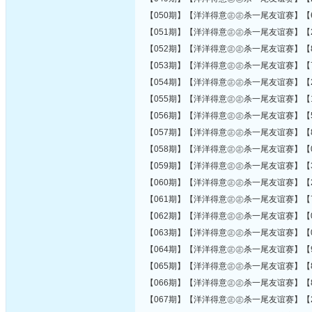
【050期】【洋洋得意㊣㊣杀一尾友谊赛】【6
【051期】【洋洋得意㊣㊣杀一尾友谊赛】【2
【052期】【洋洋得意㊣㊣杀一尾友谊赛】【8
【053期】【洋洋得意㊣㊣杀一尾友谊赛】【7
【054期】【洋洋得意㊣㊣杀一尾友谊赛】【2
【055期】【洋洋得意㊣㊣杀一尾友谊赛】【1
【056期】【洋洋得意㊣㊣杀一尾友谊赛】【5
【057期】【洋洋得意㊣㊣杀一尾友谊赛】【8
【058期】【洋洋得意㊣㊣杀一尾友谊赛】【0
【059期】【洋洋得意㊣㊣杀一尾友谊赛】【3
【060期】【洋洋得意㊣㊣杀一尾友谊赛】【2
【061期】【洋洋得意㊣㊣杀一尾友谊赛】【7
【062期】【洋洋得意㊣㊣杀一尾友谊赛】【0
【063期】【洋洋得意㊣㊣杀一尾友谊赛】【0
【064期】【洋洋得意㊣㊣杀一尾友谊赛】【9
【065期】【洋洋得意㊣㊣杀一尾友谊赛】【8
【066期】【洋洋得意㊣㊣杀一尾友谊赛】【8
【067期】【洋洋得意㊣㊣杀一尾友谊赛】【2