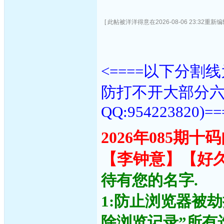
[ 此帖被洋洋得意在2026-08-06 23:32重新编辑
<====以下分
防打不开大部分
QQ:954223820)==
2026年085期
【李钟意】【好
待有您的名字.
1:防止浏览器被
除浏览记录”所有