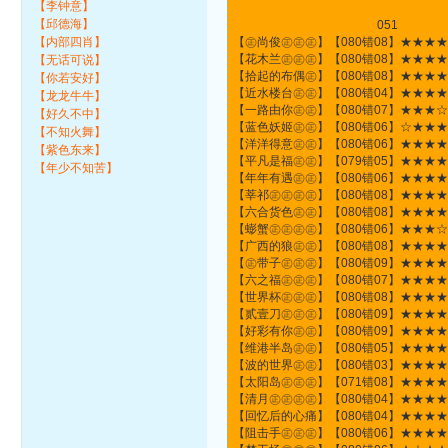
【李钟意】
【邱德海】
051 061 
【内部四肖】
【㊣尚俊㊣㊣㊣】【080错08】★★★
【花木兰㊣㊣㊣】【080错08】★★★
【无话可说】
【拾起的布偶㊣】【080错08】★★★
【你若安好】
【近水楼台㊣㊣】【080错04】★★★
【龙龙牛牛】
【一路由你㊣㊣】【080错07】★★★
【好久不中】
【蓝色妖姬㊣㊣】【080错06】☆★★
【不知火舞】
【洋洋得意㊣㊣】【080错06】★★★
【紫色东来】
【平凡是福㊣㊣】【079错05】★★★
【年少不知苦】
【年年有遇㊣㊣】【080错06】★★★
【莘祁㊣㊣㊣㊣】【080错08】★★★
【六合货色㊣㊣】【080错08】★★★
【蟛蟹㊣㊣㊣㊣】【080错06】★★★
【广西的狼㊣㊣】【080错08】★★★
【㊣带子㊣㊣㊣】【080错09】★★★
【六之福㊣㊣㊣】【080错07】★★★
【世界杯㊣㊣㊣】【080错08】★★★
【贰壹刀㊣㊣㊣】【080错09】★★★
【好彩有你㊣㊣】【080错09】★★★
【维港半岛㊣㊣】【080错05】★★★
【波的世界㊣㊣】【080错03】★★★
【太阳岛㊣㊣㊣】【071错08】★★★
【清月㊣㊣㊣㊣】【080错04】★★★
【回忆后的心痛】【080错04】★★★
【阻击手㊣㊣㊣】【080错06】★★★