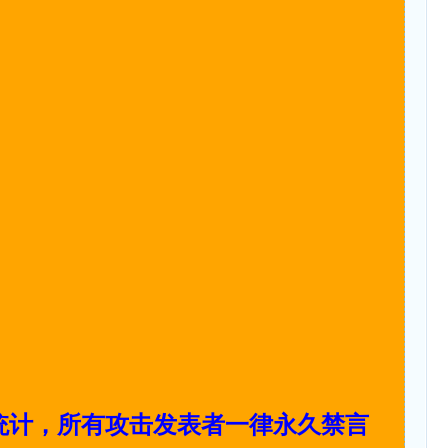
统计，所有攻击发表者一律永久禁言