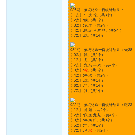
085期：狼坛绝杀一肖统计结果 ：
〖1次〗:牛,虎,蛇,（共3个）
〖2次〗:猴,（共1个）
〖3次〗:兔,羊,（共2个）
〖4次〗:鼠,龙,马,狗,猪,（共5个）
〖7次〗:鸡,（共1个）
084期：狼坛绝杀一肖统计结果 ：蛇38
〖0次〗:鼠,（共1个）
〖1次〗:龙,（共1个）
〖2次〗:兔,马,羊,鸡,（共4个）
〖3次〗:
蛇
,（共1个）
〖4次〗:牛,猴,（共2个）
〖5次〗:虎,（共1个）
〖6次〗:猪,（共1个）
〖7次〗:狗,（共1个）
083期：狼坛绝杀一肖统计结果 ：猴23
〖1次〗:虎,猪,（共2个）
〖2次〗:鼠,兔,龙,蛇,（共4个）
〖3次〗:牛,鸡,狗,（共3个）
〖5次〗:羊,（共1个）
〖7次〗:马,
猴
,（共2个）