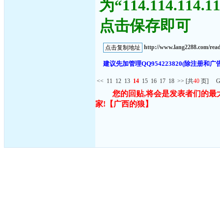
为“114.114.11
点击保存即可
http://www.lang2288.com/re
建议先加管理QQ954223820(除注
<<
11
12
13
14
15
16
17
18
>>
[共
40
页] G
您的回贴,将会是发表者们的最
家!
【广西的狼】