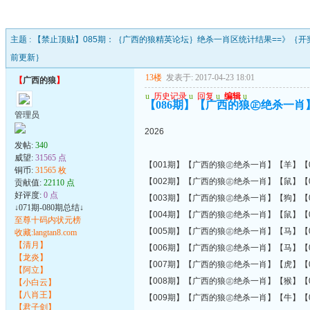
主题 :
【禁止顶贴】085期：｛广西的狼精英论坛｝绝杀一肖区统计结果==》｛开
前更新｝
13楼
发表于: 2017-04-23 18:01
【
广西的狼
】
u
历史记录
u
回复
u
编辑
u
【086期】【广西的狼㊣绝杀一肖】
管理员
2026
发帖:
340
威望:
31565 点
【001期】【广西的狼㊣绝杀一肖】【羊】【0
铜币:
31565 枚
【002期】【广西的狼㊣绝杀一肖】【鼠】【0
贡献值:
22110 点
好评度:
0 点
【003期】【广西的狼㊣绝杀一肖】【狗】【0
↓071期-080期总结↓
【004期】【广西的狼㊣绝杀一肖】【鼠】【0
至尊十码内状元榜
【005期】【广西的狼㊣绝杀一肖】【马】【0
收藏:langtan8.com
【清月】
【006期】【广西的狼㊣绝杀一肖】【马】【0
【龙炎】
【007期】【广西的狼㊣绝杀一肖】【虎】【0
【阿立】
【008期】【广西的狼㊣绝杀一肖】【猴】【0
【小白云】
【八肖王】
【009期】【广西的狼㊣绝杀一肖】【牛】【0
【君子剑】