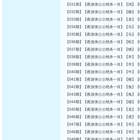
【031期】【夜游侠㊣㊣绝杀一肖】【鸡】【0
【032期】【夜游侠㊣㊣绝杀一肖】【猴】【0
【033期】【夜游侠㊣㊣绝杀一肖】【龙】【0
【034期】【夜游侠㊣㊣绝杀一肖】【马】【0
【035期】【夜游侠㊣㊣绝杀一肖】【马】【0
【036期】【夜游侠㊣㊣绝杀一肖】【蛇】【0
【037期】【夜游侠㊣㊣绝杀一肖】【猪】【0
【038期】【夜游侠㊣㊣绝杀一肖】【羊】【0
【039期】【夜游侠㊣㊣绝杀一肖】【羊】【0
【040期】【夜游侠㊣㊣绝杀一肖】【牛】【0
【041期】【夜游侠㊣㊣绝杀一肖】【猴】【0
【042期】【夜游侠㊣㊣绝杀一肖】【兔】【0
【043期】【夜游侠㊣㊣绝杀一肖】【兔】【0
【044期】【夜游侠㊣㊣绝杀一肖】【猪】【0
【045期】【夜游侠㊣㊣绝杀一肖】【龙】【0
【046期】【夜游侠㊣㊣绝杀一肖】【虎】【0
【047期】【夜游侠㊣㊣绝杀一肖】【羊】【0
【048期】【夜游侠㊣㊣绝杀一肖】【羊】【0
【049期】【夜游侠㊣㊣绝杀一肖】【虎】【0