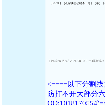
【087期】【夜游侠㊣㊣绝杀一肖】【牛】【0
.
[ 此帖被夜游侠在2026-08-08 21:44重新编辑 
<====以下分
防打不开大部分
QQ:1018170554)=