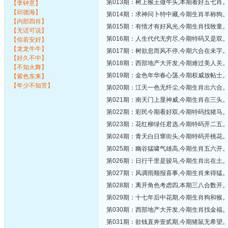
第013期：树上猴王做牛头,本期看好五七肖
【李钟意】
【邱德海】
第014期：求神问卜特中藏,今期生肖羊称狗
【内部四肖】
第015期：有情才有好风光,今期生肖找牧童
【无话可说】
第016期：人生代代无穷尽,今期特码又是双
【你若安好】
【龙龙牛牛】
第017期：树欲息而风不停,今期六合在未字
【好久不中】
第018期：西部地产大开发,今期难过美人关
【不知火舞】
第019期：金色年华春心荡,今期权威放帖士
【紫色东来】
【年少不知苦】
第020期：江天一色无纤尘,今期生肖出六合
第021期：南天门上显神威,今期生肖在三头
第022期：彩民今期看好双,今期特码找猪马
第023期：花红柳绿任君选,今期特码开二五
第024期：青天白日窜街头,今期特码开桃花
第025期：幽谷猛啸气雄高,今期生肖五六开
第026期：日行千里是骏马,今期生肖出在土
第027期：风调雨顺报喜事,今期生肖来得猛
第028期：离开角色考虑四,本期三八合数开
第029期：十七年后中花期,今期生肖狗和猴
第030期：西部地产大开发,今期生肖找金福
第031期：欲钱直奔壹贰期,今期猪鼠无希望