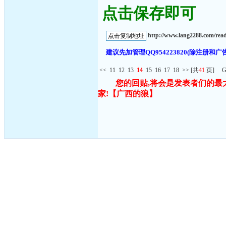
点击保存即可
http://www.lang2288.com/re
建议先加管理QQ954223820(除注
<<
11
12
13
14
15
16
17
18
>>
[共
41
页] G
您的回贴,将会是发表者们的最
家!
【广西的狼】