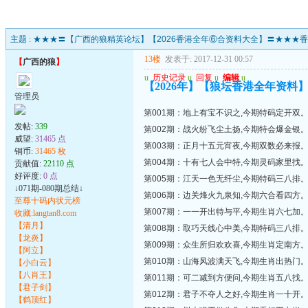
主题 :
★★★〓【广西的狼精英论坛】【2026香港全年⑥合资料大全】〓★★★
13楼
发表于: 2017-12-31 00:57
【
广西的狼
】
u
历史记录
u
回复
u
编辑
u
【2026年】【狼坛香港全年资料】
管理员
第001期：地上有宝不识之,今期特码定开双
发帖:
339
第002期：战火纷飞尘土扬,今期特会爆金银
威望:
31465 点
第003期：正月十五元宵夜,今期双数必来报
铜币:
31465 枚
第004期：十有七人会中特,今期灵码家里找
贡献值:
22110 点
好评度:
0 点
第005期：江天一色无纤尘,今期特码三八排
↓071期-080期总结↓
第006期：边关烽火九泉知,今期六合看四方
至尊十码内状元榜
第007期：一一开出特与平,今期生肖六七加
收藏:langtan8.com
【清月】
第008期：取巧天线心中美,今期特码三八排
【龙炎】
第009期：众生所归欢欢喜,今期生肖定南方
【阿立】
第010期：山海风波满天飞,今期生肖出热门
【小白云】
【八肖王】
第011期：可二减到方便问,今期生肖五八找
【君子剑】
第012期：君子不夺人之好,今期生肖一十开
【鹤顶红】