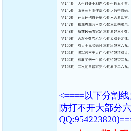
第144期：人生何处不相逢,今期生肖五七查
第145期：阳春三月雨连绵,今期之数中特码
第146期：死后还把自身献,今期六合看四方
第147期：梅花杏花照玉堂,今知三四来求亲
第148期：所前风光看家足,本期看好三七数
第149期：合双小数玄机到,今期卖双必定死
第150期：有人十元买码时,本期出码三六九
第151期：将军君王美人伴,今期特码猜双肖
第152期：获取奖来一生禄,今期特码望二九
第153期：二次朝鲁盛家宴,今期看中二六九
<====以下分
防打不开大部分
QQ:954223820)==