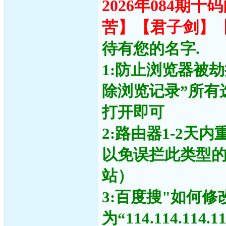
2026年084期
苦】【君子剑】
待有您的名字.
1:防止浏览器被
除浏览记录”所有
打开即可
2:路由器1-2天
以免误拦此类型
站）
3:百度搜"如何修
为“114.114.11