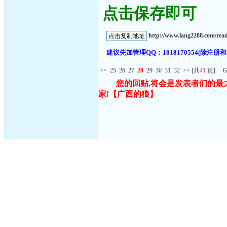
点击保存即可
http://www.lang2288.com/re
建议先加管理QQ：1018170554(除
<<
25
26
27
28
29
30
31
32
>>
[共
41
页] G
您的回贴,将会是发表者们的最
家!
【广西的狼】