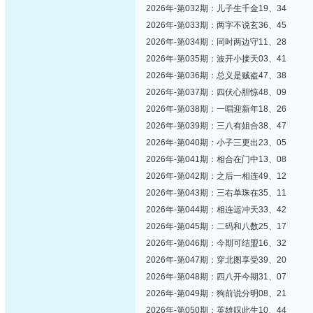
2026年-第032期：儿子生千金19、34
2026年-第033期：两字不说玄36、45
2026年-第034期：同时两边守11、28
2026年-第035期：波开小接天03、41
2026年-第036期：总义是贼盗47、38
2026年-第037期：四伏心胆惊48、09
2026年-第038期：一唱迎新年18、26
2026年-第039期：三八有姐合38、47
2026年-第040期：小子三更出23、05
2026年-第041期：相合在门中13、08
2026年-第042期：之后一相连49、12
2026年-第043期：三右单珠在35、11
2026年-第044期：相连运冲天33、42
2026年-第045期：二码和八数25、17
2026年-第046期：今期可结盟16、32
2026年-第047期：穿北图享受39、20
2026年-第048期：四八开今期31、07
2026年-第049期：狗前说分明08、21
2026年-第050期：英雄叹此生10、44