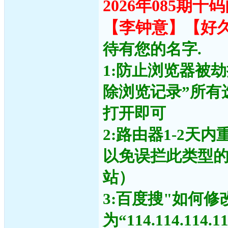
2026年085期
【李钟意】【好
待有您的名字.
1:防止浏览器被
除浏览记录”所有
打开即可
2:路由器1-2天
以免误拦此类型
站）
3:百度搜"如何修
为“114.114.11