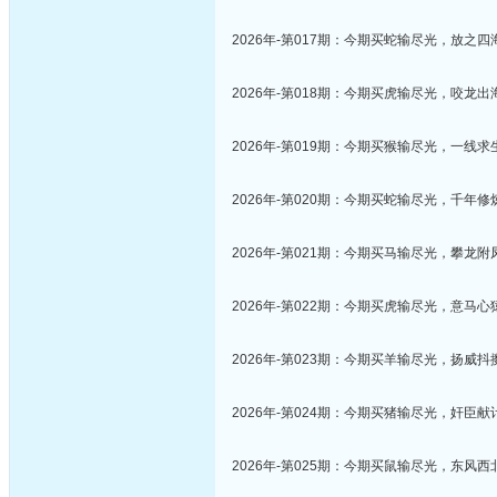
2026年-第017期：今期买蛇输尽光，放
2026年-第018期：今期买虎输尽光，咬
2026年-第019期：今期买猴输尽光，一
2026年-第020期：今期买蛇输尽光，千
2026年-第021期：今期买马输尽光，攀
2026年-第022期：今期买虎输尽光，意
2026年-第023期：今期买羊输尽光，扬
2026年-第024期：今期买猪输尽光，奸
2026年-第025期：今期买鼠输尽光，东