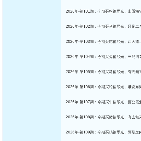
2026年-第101期：今期买狗输尽光，山
2026年-第102期：今期买马输尽光，只
2026年-第103期：今期买蛇输尽光，西
2026年-第104期：今期买兔输尽光，三
2026年-第105期：今期买马输尽光，有
2026年-第106期：今期买蛇输尽光，谁
2026年-第107期：今期买牛输尽光，曹
2026年-第108期：今期买猪输尽光，有
2026年-第109期：今期买鸡输尽光，两