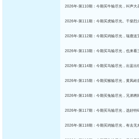
2026年-第110期：今期买牛输尽光，叫
2026年-第111期：今期买虎输尽光。干
2026年-第112期：今期买鸡输尽光，瑞
2026年-第113期：今期买马输尽光，也
2026年-第114期：今期买马输尽光，出
2026年-第115期：今期买猴输尽光，黄
2026年-第116期：今期买兔输尽光，兄
2026年-第117期：今期买马输尽光，选
2026年-第118期：今期买鸡输尽光，有