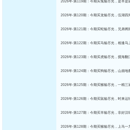
2026年-第119期：今期买兔输尽光，是
2026年-第120期：今期买龙输尽光，伍
2026年-第121期：今期买蛇输尽光，兄
2026年-第122期：今期买马输尽光，相
2026年-第123期：今期买虎输尽光，搅
2026年-第124期：今期买狗输尽光，山
2026年-第125期：今期买猴输尽光，一
2026年-第126期：今期买鼠输尽光，时
2026年-第127期：今期买羊输尽光，非
2026年-第128期：今期买猴输尽光，上