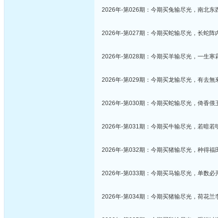
2026年-第026期：今期买兔输尽光，南
2026年-第027期：今期买蛇输尽光，长
2026年-第028期：今期买羊输尽光，一
2026年-第029期：今期买龙输尽光，有
2026年-第030期：今期买蛇输尽光，倚
2026年-第031期：今期买牛输尽光，若
2026年-第032期：今期买猪输尽光，种
2026年-第033期：今期买马输尽光，单
2026年-第034期：今期买猪输尽光，荷