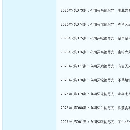
2026年-第073期：今期买马输尽光，南
2026年-第074期：今期买虎输尽光，春
2026年-第075期：今期买蛇输尽光，是
2026年-第076期：今期买马输尽光，害
2026年-第077期：今期买鸡输尽光，有
2026年-第078期：今期买蛇输尽光，不
2026年-第079期：今期买龙输尽光，今
2026年-第080期：今期买牛输尽光，性
2026年-第081期：今期买猴输尽光，子