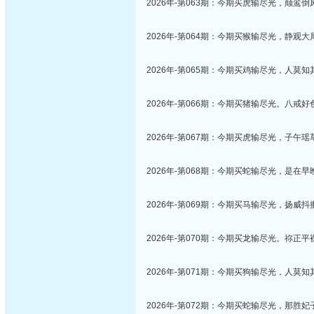
2026年-第063期：今期买虎输尽光，颠
2026年-第064期：今期买猴输尽光，静
2026年-第065期：今期买鸡输尽光，人
2026年-第066期：今期买猪输尽光。八
2026年-第067期：今期买虎输尽光，子
2026年-第068期：今期买蛇输尽光，是
2026年-第069期：今期买马输尽光，扬
2026年-第070期：今期买龙输尽光。祢
2026年-第071期：今期买狗输尽光，人
2026年-第072期：今期买蛇输尽光，那