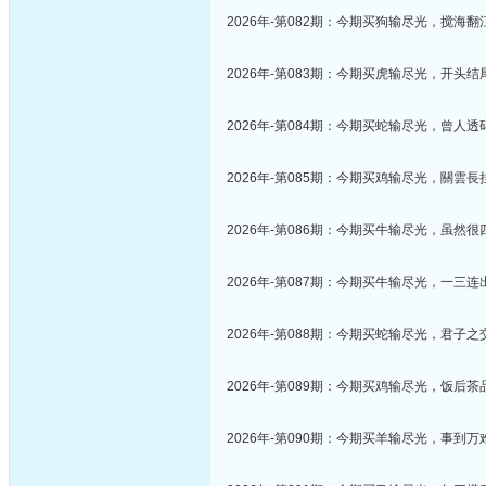
2026年-第082期：今期买狗输尽光，搅
2026年-第083期：今期买虎输尽光，开
2026年-第084期：今期买蛇输尽光，曾
2026年-第085期：今期买鸡输尽光，關
2026年-第086期：今期买牛输尽光，虽
2026年-第087期：今期买牛输尽光，一
2026年-第088期：今期买蛇输尽光，君
2026年-第089期：今期买鸡输尽光，饭
2026年-第090期：今期买羊输尽光，事