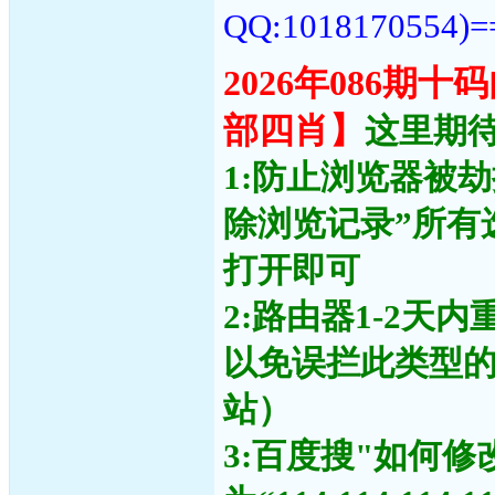
QQ:1018170554)=
2026年086期
部四肖】
这里期待
1:防止浏览器被
除浏览记录”所有
打开即可
2:路由器1-2天
以免误拦此类型
站）
3:百度搜"如何修