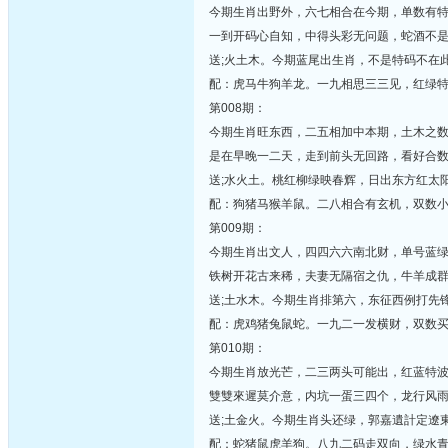
今期生肖出野外，六七相合在今期，单数有
一到开码心自知，中得头彩无问题，蛇酒不
送;火土木。今期蓝尾出生肖，不是特码不在
配：虎马牛狗羊龙。一九相思三三见，红绿特波
第008期：
今期生肖旺东西，二五相加中本期，土木之
是在早晚一二天，走到前头无回路，看好合
送;水火土。桃红柳绿映春辉，日出东方红太
配：狗猪马猴羊鼠。二八相合有玄机，双数小数
第009期：
今期生肖出文人，四四六六南北财，单号蓝
铁树开花古来稀，夫妻无隔宿之仇，牛羊成
送;土水木。今期生肖排第六，东征西例打先
配：虎鸡猪兔鼠蛇。一九二一发横财，双数买完
第010期：
今期生肖放光芒，二三两头可能出，红蓝特
雙雙來遲莫介意，内坑一蛋三四个，龙行风
送;土金火。今期生肖头还绿，郭嘉遺計定遼
配：蛇猪鼠虎羊狗。八九二码走双向，绿水青山