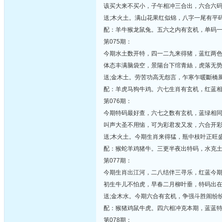
该买大来不买小，子午相冲三合出，六合六
送;木火土。满山花果红似锦，八字一尾有平
配：羊牛猴龙鼠兔。五六之内有玄机，单码一安
第075期：
今期水土数开特，四一二九来得猪，蓝红两
体态丰满脑袋空，景陽台下绾青絲，虎落无
送;金木土。劳苦功高无怨言，乍寒乍暖斷橋
配：羊虎马狗牛鸡。六七生肖有玄机，红蓝相合
第076期：
今期特码最好查，六七之数有玄机，蓝绿相
叫声大圣不用恼，可为彩君发又发，六合开
送;木火土。今期生肖来得猛，瓶中枝叶正旺
配：猴蛇羊鸡猪牛。三更半夜出特码，水克土木
第077期：
今期生肖出江河，二八结伴三寻乐，红蓝今
初生牛儿不怕虎，早春二月柳叶垂，特码出
送;金木水。今期六合有玄机，争强斗胜闹纷
配：猴猪鸡鼠牛虎。四六相冲克本期，蓝蓝特波
第078期：