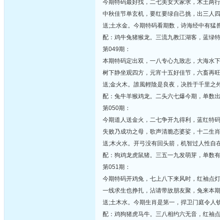
今期特码最好找，二七美女大家求，木土两
中秋佳节单玄机，要红要绿自己挑，出三人
送;土水金。今期特码看期数，诗海经中有猛
配：鸡牛兔猪猴龙。三流九教江湖客，蓝绿特单
第049期：
本期特码定出双，一八专心九致志，大海水
树下静坐观四方，元宵十五好佳节，六畜再
送;金火木。誰風輕陰是良夜，决胜于千里之
配：兔牛羊猴鸡龙。二头六七爆今期，单数出特
第050期：
今期道人送金火，二七争开九得利，蓝红特
失败乃成功之母，歌声清脆态婆娑，十二生
送;木火水。开弓没有回头箭，机智过人性自
配：狗鸡龙虎鼠猪。三五一九发萌芽，单数有特
第051期：
今期特码开鸡兔，七上八下来风时，红袖点
一线求生也挣扎，沾请带故朋友聚，兔来本
送;土木水。今期生肖是第一，捍卫门庭令人
配：鸡狗猪虎马牛。三八相约六无音，红袖点灯