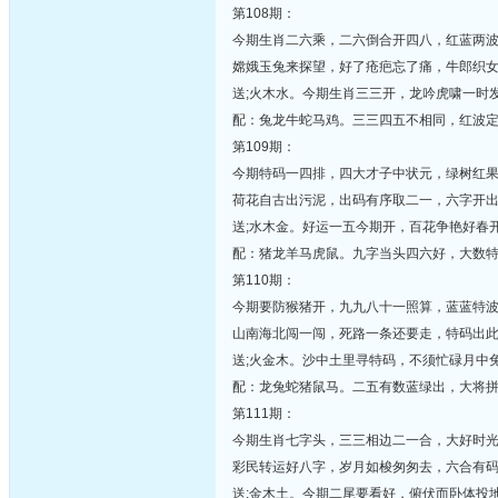
第108期：
今期生肖二六乘，二六倒合开四八，红蓝两
嫦娥玉兔来探望，好了疮疤忘了痛，牛郎织
送;火木水。今期生肖三三开，龙吟虎啸一时
配：兔龙牛蛇马鸡。三三四五不相同，红波定会
第109期：
今期特码一四排，四大才子中状元，绿树红
荷花自古出污泥，出码有序取二一，六字开
送;水木金。好运一五今期开，百花争艳好春
配：猪龙羊马虎鼠。九字当头四六好，大数特码
第110期：
今期要防猴猪开，九九八十一照算，蓝蓝特
山南海北闯一闯，死路一条还要走，特码出
送;火金木。沙中土里寻特码，不须忙碌月中
配：龙兔蛇猪鼠马。二五有数蓝绿出，大将拼命
第111期：
今期生肖七字头，三三相边二一合，大好时
彩民转运好八字，岁月如梭匆匆去，六合有
送;金木土。今期二尾要看好，俯伏而卧体投