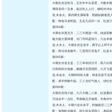
今期生肖定蛇马，五百年中出圣贤，大数本
博得灵码一五来，鼠过街人人打，猪蛇对冲
送;木金火。屋内两生酒味香，艳丽妖娆迷惑
配：狗兔马龙蛇鼠。五走九后归一出，红波兰波
第064期：
今期生肖西北方，二三今期选一码，绿波双
能大能大显神通，冷门号码是四六，六合本
送;火木土。今期生肖定龙羊，两字让人呼不
配：狗马鸡龙猴牛。三思而行买兔子，红蓝今期
第065期：
今期生肖送太监，三三幸有好日月，双六出
日和风利大地春，嫦娥月宫思情郎，六月飞
送;木金水。今期特码给大家，神龙见首不见
配：虎羊狗猴牛鼠。三八当狂气煞人，绿红生肖
第066期：
今期生肖找小姐，六六大顺二八来，红波看
万绿丛中一点红，早南晚北天無雨，羊角对
送;木水土。今期六合在未字，转轴拔弦二三
配：兔狗蛇马猴羊。四九回头望四八，单码本期