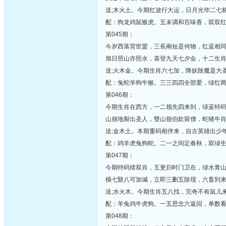
送;木火土。今期红波行大运，日月光华二七
配：狗龙鸡鼠猴虎。五未调和百味香，双双红波
第045期：
今岁西落背世盟，三長兩短是何物，红蓝相
旭日照山亦照水，喜登九天七夕会，十二生
送;火木金。今期生肖六七加，降妖除魔是大
配：兔蛇羊狗牛猴。三三四四全部爱，绿红两波
第046期：
今期生肖在西方，一二领先四来到，绿蓝特
山崩地裂出圣人，雙山嶺伯欽留僧，蛇猪牛
送;金木土。本期重码相伴来，自古英雄出少
配：鸡羊虎兔狗蛇。二一之间定春秋，双绿生肖
第047期：
今期特码猜双肖，五更归时门卫在，绿水青
橫七豎八可加減，立即三删五除现，六畜到
送;水火木。今期生肖五八找，完奇不有鼠儿
配：羊兔鸡牛虎狗。一五思念六返回，单数看特
第048期：