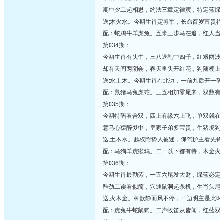
期中夕二起相思，约法三章定律寅，特定蓝
送;木火水。今期生肖定将军，长命百岁富贵
配：蛇鸡牛羊虎兔。五米三步马在追，红人当红
第034期：
今期生肖有头牛，三八送礼中四千，红艰两
却有天间两阴会，春天里头开红花，狗随梗
送;水土木。今期生肖在北边，一前九后开一
配：鼠猪马兔虎蛇。三五相加零尾来，双数有特
第035期：
今期特码看合双，四上有缘六上飞，单双就
意马心猿醉梦中，皇家子弟多宝贵，牛猪虎
送;土木水。越权附势人被迷，保驾护主看先
配：马狗羊虎猴鸡。二一以下都有特，木金火特
第036期：
今期生肖最勒劳，一五六尾发大财，绿蓝必
酷劲二诶看似简，穴通鼠洞起杀机，生肖头
送;火木金。树欲静而风不停，一边明主是此
配：虎兔牛蛇鼠狗。二声牧笛从皆闻，红蓝双数