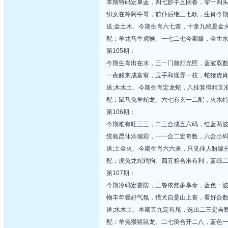
本期特码定单蓝，四七妙手五回春，零一四
织女在等阿牛哥，前仆后继三七吹，生肖今
送;金土木。今期生肖六七查，十拿九稳是金
配：羊龙马牛虎猴。一七二七今期爆，金生水数
第105期：
今期生肖出在水，三一门前灯光照，蓝波双
一夜醒来成富翁，玉手和煙弄一枝，蛇猪虎
送;木水土。今期生肖定龙蛇，八挂算得精又
配：鼠马兔羊蛇龙。六七有玄一二配，火水特号
第106期：
今期唯有旺三三，二三合成五六码，红蓝两
统领昆休添瑞彩，一一合二定奇数，六合出
送;土金火。今期生肖六六来，只见佳人盼缘
配：虎兔龙蛇鸡狗。四五相合准有利，蓝绿二色
第107期：
今期冷码定要防，三餐依然多享泰，蓝色一
物丰年强好气氛，猎犬自是山上丧，看好合
送;水木土。本期五九定有尾，选出二三是吉
配：羊兔猴猪鼠龙。二七倒合开二八，蓝色一波