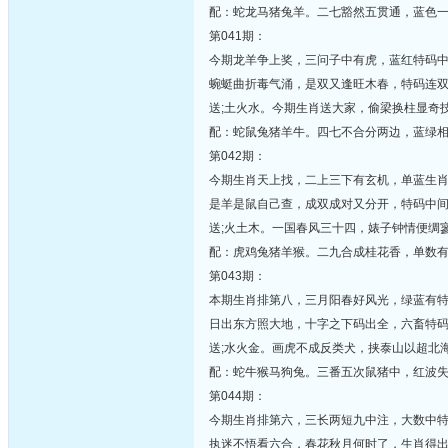
配：蛇龙马猪兔羊。二七豁然五贯通，蓝色一波
第041期：
今期龙羊争上奖，三问子中有虎，蓝红特码
蜿蜓曲折毒气涌，是双又逢旺木春，特码连
送;土火水。今期生肖送大家，偷梁换柱显奇
配：蛇鼠兔猪羊牛。四七不合分两边，蓝绿相同
第042期：
今期生肖天上找，二上三下有玄机，单蓝生
是羊是鼠自己查，成双成对又分开，特码中
送;火土木。一国春风三十四，婊子钟情便绸
配：虎鸡兔猪羊猴。二九合成桂花香，单数有奖
第043期：
本期生肖排第八，三月阳春好风光，绿蓝有
日出东方照大地，十字之下码出全，六畜特
送;水火金。画虎不成反类犬，挟泰山以超北
配：蛇牛猴马狗兔。三番五次鼠猪中，红波失势
第044期：
今期生肖排第六，三长两短九中注，大数中
执迷不悟看六合，春花秋月何时了，生肖得