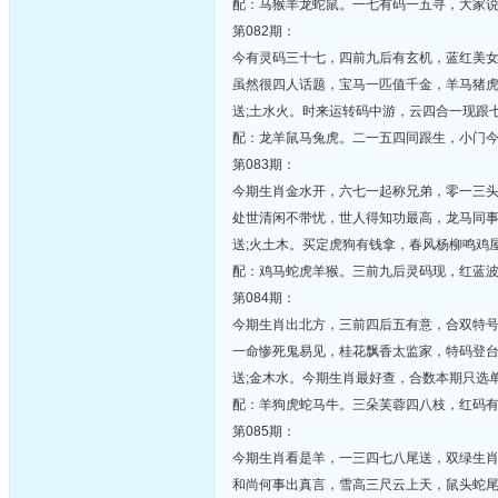
配：马猴羊龙蛇鼠。一七有码一五寻，大家说今
第082期：
今有灵码三十七，四前九后有玄机，蓝红美
虽然很四人话题，宝马一匹值千金，羊马猪
送;土水火。时来运转码中游，云四合一现跟
配：龙羊鼠马兔虎。二一五四同跟生，小门今期
第083期：
今期生肖金水开，六七一起称兄弟，零一三
处世清闲不带忧，世人得知功最高，龙马同
送;火土木。买定虎狗有钱拿，春风杨柳鸣鸡
配：鸡马蛇虎羊猴。三前九后灵码现，红蓝波今
第084期：
今期生肖出北方，三前四后五有意，合双特
一命惨死鬼易见，桂花飘香太监家，特码登
送;金木水。今期生肖最好查，合数本期只选
配：羊狗虎蛇马牛。三朵芙蓉四八枝，红码有特
第085期：
今期生肖看是羊，一三四七八尾送，双绿生
和尚何事出真言，雪高三尺云上天，鼠头蛇