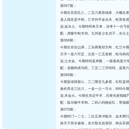
第067期：
今期生肖四五八，二五六尾有钱拿，大概生
道人指肖是牛狗，亡羊补牢金水木，蛇里有
送;金水土。今期特码奇又奇，决考十一分亏
配：虎猴牛蛇羊鸡。九州多少女贞子，水火土数
第068期：
今期生肖住山洞，三头两尾却为奇，红兰今
天字一发六可定，注意一三五发财，蛇马狗
送;土水金。今期特码是单数，一路卷风迎大
配：龙猴狗虎马蛇。三五二三开特码，蓝珠六七
第069期：
今期蓝绿得留心，三二降至九参尾，红旺蓝
扬长而去三比六，一金一土一方火，特码今
送;木金火。今期生肖定牛羊，呂奉先射戟轅
配：鼠马猴牛羊狗。二码八码格处红，單福新野
第070期：
今期特门一二七，二比五来冲险关，金木两
挟天子而令诸侯，东方取肖辰寅卯，狗头军