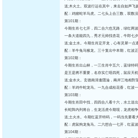
送;木火土。双波行运在其中，来去自如声飞
配：鸡猪蛇羊马虎。二七头上合三数，双数没有
第101期：
今期生肖七七开，四二合六也无路，绿红两
一条大道能四九，秀才元帅找杏花，牛郎七
送;金土水。今期生肖定开龙，心有灵犀一点
配：羊牛兔马猴龙。三十复出中本期，红波正码
第102期：
今期生肖出山林，一三生肖中五六，蓝绿特
是王是將不重要，名存实亡唔四死，鼠应天
送;金水火。玄德南漳逢隱淪，兩岸三地相對
配：羊鸡牛蛇龙马。一九合成桂花香，红波一波
第103期：
今期生肖田中找，四四合八看十六，水土送
长蛇阵内列将台，生龙活虎今期现，龙虎相
送;土火水。今期红蓝开特码，一码当先要看
配：虎鼠狗龙兔马。二六想合一七开，红蓝波色
第104期：