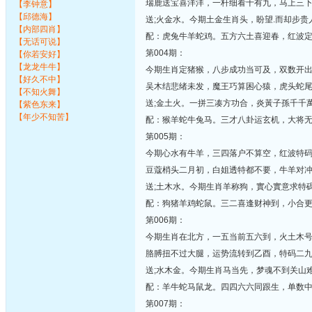
瑞鹿送宝喜洋洋，一杆细看十有九，马上三
【李钟意】
【邱德海】
送;火金水。今期土金生肖头，盼望.而却步贵
【内部四肖】
配：虎兔牛羊蛇鸡。五方六土喜迎春，红波定在
【无话可说】
第004期：
【你若安好】
【龙龙牛牛】
今期生肖定猪猴，八步成功当可及，双数开
【好久不中】
吴木结悲绪未发，魔王巧算困心猿，虎头蛇
【不知火舞】
送;金土火。一拼三凑方功合，炎黃子孫千千
【紫色东来】
【年少不知苦】
配：猴羊蛇牛兔马。三才八卦运玄机，大将无帅
第005期：
今期心水有牛羊，三四落户不算空，红波特
豆蔻梢头二月初，白姐透特都不要，牛羊对
送;土木水。今期生肖羊称狗，實心實意求特
配：狗猪羊鸡蛇鼠。三二喜逢财神到，小合更是
第006期：
今期生肖在北方，一五当前五六到，火土木
胳膊扭不过大腿，运势流转到乙酉，特码二
送;水木金。今期生肖马当先，梦魂不到关山
配：羊牛蛇马鼠龙。四四六六同跟生，单数中奖
第007期：