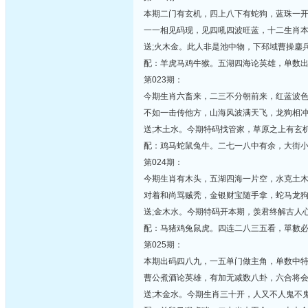
本期二门有玄机，四上八下有蛇狗，蓝珠一
一一相见码现，见四吼四波旺蓝，十二生肖
送;火木金。此人非是池中物，下邳域曹操鏖
配：羊虎马鸡牛猴。五湖四海论英雄，单数出特
第023期：
今期生肖六畜来，二三不分朝前来，红蓝波
不如一击传他方，山海风波满天飞，龙狗相
送;木土水。今期特码找管家，草原之上有玄
配：鸡马蛇鼠兔牛。二七一八中有余，大街小巷
第024期：
今期生肖有木头，五湖四海一片空，水克土
对着和尚骂贼秃，金银财宝随手拿，蛇马龙
送;金木水。今期特码开本期，羡君终解古人
配：马猪鸡兔鼠虎。四连二八三五看，單數必開
第025期：
本期出码四八九，一五单门做主角，单数中
曹公煮酒论英雄，有加无减数八卦，六合将
送;木金水。今期生肖三十开，人又不人鬼不