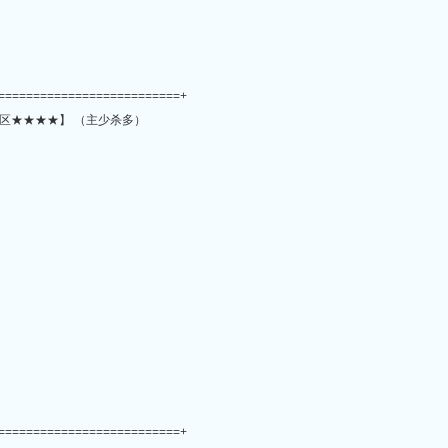
==========================+
区★★★★】 （主少杀多）
==========================+