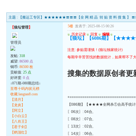
主题 :
【搬运工专区】★★★★★★〓〓〓【全 网 精 品 转 贴 资 料 搜 集 
5楼
发表于: 2025-08-15 00:26
【
狼坛管理
】
u
历史记录
u
回复
u
编辑
u
【狼坛】【6086期】【★★★
管理员
注意: 参贴需谨慎！(狼坛独家统计)
发帖:
318
每期辛辛苦苦找的数据统计，如果帮不了大
威望:
86500 点
铜币:
86500 枚
搜集的数据原创者更
贡献值:
25 点
好评度:
0 点
↓071期-080期总结↓
至尊十码内状元榜
收藏:langtan8.com
+===============================
【清月】
【086期】【★★★★全网杀①合高手统计
【龙炎】
【阿立】
〖06次〗: 04合,
【小白云】
〖08次〗: 07合,
【八肖王】
〖13次〗: 02合,
【君子剑】
【鹤顶红】
〖14次〗: 06合,