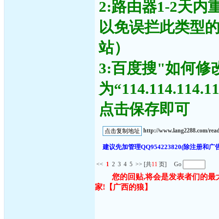
2:路由器1-2天
以免误拦此类型
站）
3:百度搜"如何修
为“114.114.11
点击保存即可
http://www.lang2288.com/rea
建议先加管理QQ954223820(除注
<<
1
2
3
4
5
>>
[共
11
页] Go
您的回贴,将会是发表者们的最
家!
【广西的狼】