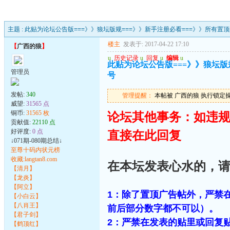
主题 :
此贴为论坛公告版===》》狼坛版规===》》新手注册必看===》》所有置
楼主
发表于: 2017-04-22 17:10
【
广西的狼
】
u
历史记录
u
回复
u
编辑
u
此贴为论坛公告版===》》狼坛版
管理员
号
发帖:
340
管理提醒：
本帖被 广西的狼 执行锁定操作(2
威望:
31565 点
铜币:
31565 枚
论坛其他事务：如违
贡献值:
22110 点
好评度:
0 点
直接在此回复
↓071期-080期总结↓
至尊十码内状元榜
收藏:langtan8.com
在本坛发表心水的，请
【清月】
【龙炎】
【阿立】
1：除了置顶广告帖外，严禁
【小白云】
【八肖王】
前后部分数字都不可以）。
【君子剑】
2：严禁在发表的贴里或回复
【鹤顶红】