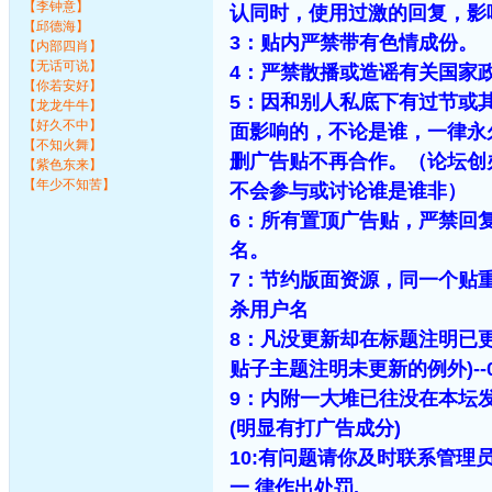
【李钟意】
认同时，使用过激的回复，影
【邱德海】
3：贴内严禁带有色情成份。
【内部四肖】
【无话可说】
4：严禁散播或造谣有关国家
【你若安好】
5：因和别人私底下有过节或
【龙龙牛牛】
【好久不中】
面影响的，不论是谁，一律永
【不知火舞】
删广告贴不再合作。（论坛创
【紫色东来】
【年少不知苦】
不会参与或讨论谁是谁非）
6：所有置顶广告贴，严禁回
名。
7：节约版面资源，同一个贴
杀用户名
8：凡没更新却在标题注明已
贴子主题注明未更新的例外)--
9：内附一大堆已往没在本坛发
(明显有打广告成分)
10:有问题请你及时联系管理
一 律作出处罚.