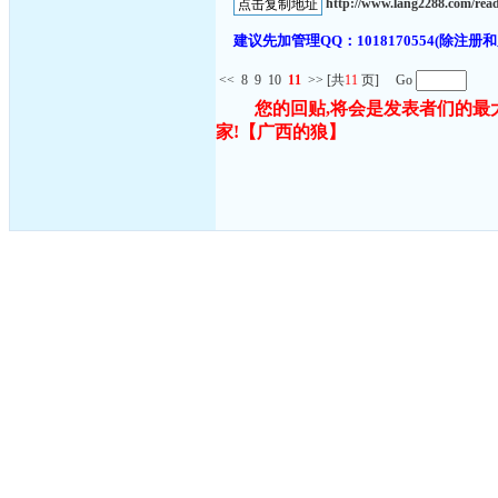
http://www.lang2288.com/re
建议先加管理QQ：1018170554(除
<<
8
9
10
11
>>
[共
11
页] Go
您的回贴,将会是发表者们的最
家!
【广西的狼】