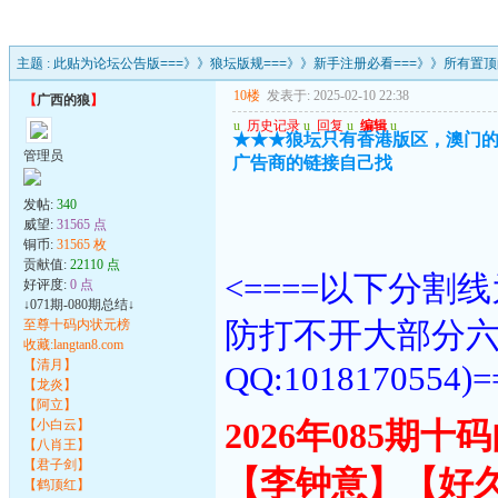
主题 :
此贴为论坛公告版===》》狼坛版规===》》新手注册必看===》》所有置
10楼
发表于: 2025-02-10 22:38
【
广西的狼
】
u
历史记录
u
回复
u
编辑
u
★★★狼坛只有香港版区，澳门
管理员
广告商的链接自己找
发帖:
340
威望:
31565 点
铜币:
31565 枚
贡献值:
22110 点
<====以下分
好评度:
0 点
↓071期-080期总结↓
防打不开大部分
至尊十码内状元榜
收藏:langtan8.com
【清月】
QQ:1018170554)=
【龙炎】
【阿立】
【小白云】
2026年085期
【八肖王】
【君子剑】
【李钟意】【好
【鹤顶红】