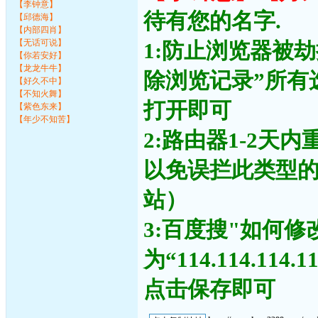
【李钟意】
待有您的名字.
【邱德海】
【内部四肖】
【无话可说】
1:防止浏览器被
【你若安好】
【龙龙牛牛】
除浏览记录”所有
【好久不中】
【不知火舞】
打开即可
【紫色东来】
【年少不知苦】
2:路由器1-2天
以免误拦此类型
站）
3:百度搜"如何修
为“114.114.11
点击保存即可