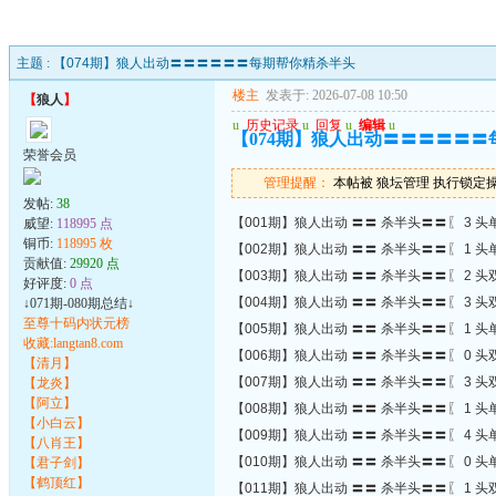
主题 :
【074期】狼人出动〓〓〓〓〓〓每期帮你精杀半头
楼主
发表于: 2026-07-08 10:50
【
狼人
】
u
历史记录
u
回复
u
编辑
u
【074期】狼人出动〓〓〓〓〓
荣誉会员
管理提醒：
本帖被 狼坛管理 执行锁定操作(2
发帖:
38
【001期】狼人出动 〓〓 杀半头〓〓〖 3 头单
威望:
118995 点
铜币:
118995 枚
【002期】狼人出动 〓〓 杀半头〓〓〖 1 头单
贡献值:
29920 点
【003期】狼人出动 〓〓 杀半头〓〓〖 2 头双
好评度:
0 点
【004期】狼人出动 〓〓 杀半头〓〓〖 3 头双
↓071期-080期总结↓
至尊十码内状元榜
【005期】狼人出动 〓〓 杀半头〓〓〖 1 头单
收藏:langtan8.com
【006期】狼人出动 〓〓 杀半头〓〓〖 0 头双
【清月】
【007期】狼人出动 〓〓 杀半头〓〓〖 3 头双
【龙炎】
【阿立】
【008期】狼人出动 〓〓 杀半头〓〓〖 1 头单
【小白云】
【009期】狼人出动 〓〓 杀半头〓〓〖 4 头单
【八肖王】
【010期】狼人出动 〓〓 杀半头〓〓〖 0 头单
【君子剑】
【鹤顶红】
【011期】狼人出动 〓〓 杀半头〓〓〖 1 头双