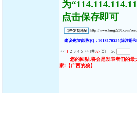
为“114.114.11
点击保存即可
http://www.lang2288.com/re
建议先加管理QQ：1018170554(除
<<
1
2
3
4
5
>>
[共
327
页] Go
您的回贴,将会是发表者们的最
家!
【广西的狼】