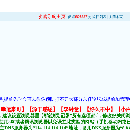
收藏导航主页
| 阅读
806837
次 |
返回列表
|
关闭本页
(提前先学会可以教你预防打不开大部分六仔论坛或提前加管理QQ:1018
元榜:【幸运豪哥】【源于感恩】【李钟意】【好久不中】【小
，建议设置浏览器里“清除浏览记录”所有选项都√，修改好关闭
不要使用360或者腾讯浏览器以免误拦此类型的网站（手机移动网
DNS服务器为“114.114.114.114”地址，备用DNS服务器为“8.8