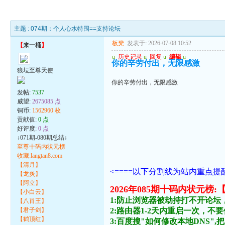
主题 :
074期：个人心水特围==支持论坛
板凳
发表于: 2026-07-08 10:52
【
来一桶
】
u
历史记录
u
回复
u
编辑
u
你的辛劳付出，无限感激
狼坛至尊天使
你的辛劳付出，无限感激
发帖:
7537
威望:
2675085 点
铜币:
1562960 枚
贡献值:
0 点
好评度:
0 点
↓071期-080期总结↓
至尊十码内状元榜
收藏:langtan8.com
【清月】
<====以下分割线为站内重点提醒
【龙炎】
【阿立】
2026年085期十码内状
【小白云】
1:防止浏览器被劫持打不开论坛
【八肖王】
【君子剑】
2:路由器1-2天内重启一次，
【鹤顶红】
3:百度搜"如何修改本地DNS",把主