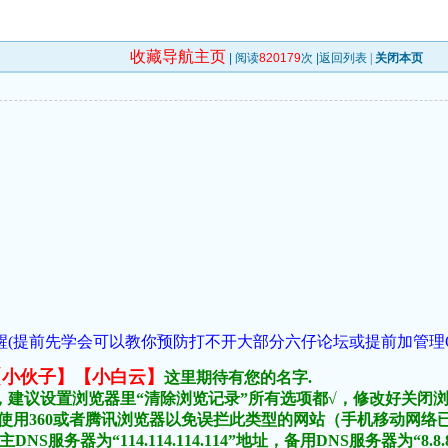
收藏导航主页
| 阅读
820179
次 |
返回列表
|
关闭本页
(提前先学会可以教你预防打不开大部分六仔论坛或提前加管理QQ:1018
:【小伙子】【小白云】
这里期待有您的名字.
，建议设置浏览器里“清除浏览记录”所有选项都√，修改好关闭
不要使用360或者腾讯浏览器以免误拦此类型的网站（手机移动网
DNS服务器为“114.114.114.114”地址，备用DNS服务器为“8.8