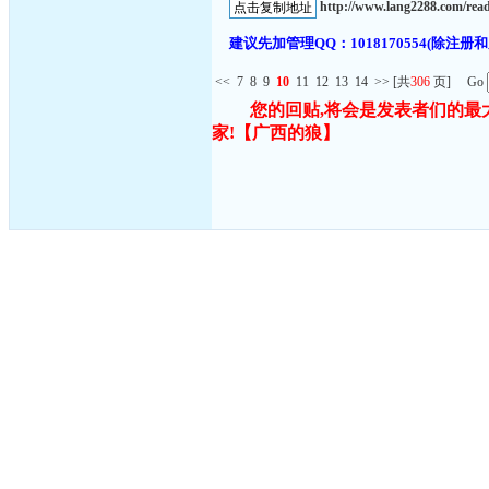
http://www.lang2288.com/re
建议先加管理QQ：1018170554(除
<<
7
8
9
10
11
12
13
14
>>
[共
306
页] Go
您的回贴,将会是发表者们的最
家!
【广西的狼】