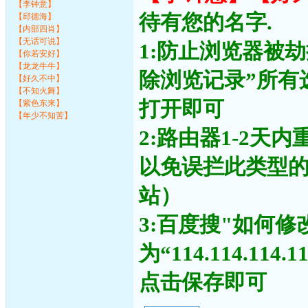
【李钟意】
待有您的名字.
【邱德海】
【内部四肖】
【无话可说】
1:防止浏览器被
【你若安好】
【龙龙牛牛】
除浏览记录”所有
【好久不中】
【不知火舞】
打开即可
【紫色东来】
【年少不知苦】
2:路由器1-2天
以免误拦此类型
站）
3:百度搜"如何修
为“114.114.11
点击保存即可