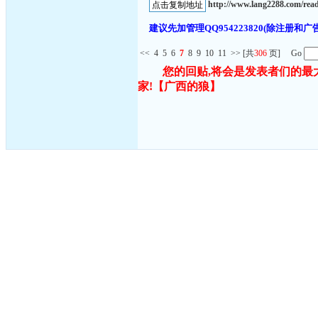
http://www.lang2288.com/re
建议先加管理QQ954223820(除注
<<
4
5
6
7
8
9
10
11
>>
[共
306
页] Go
您的回贴,将会是发表者们的最
家!
【广西的狼】