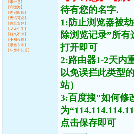
【李钟意】
待有您的名字.
【邱德海】
【内部四肖】
【无话可说】
1:防止浏览器被
【你若安好】
【龙龙牛牛】
除浏览记录”所有
【好久不中】
【不知火舞】
打开即可
【紫色东来】
【年少不知苦】
2:路由器1-2天
以免误拦此类型
站）
3:百度搜"如何修
为“114.114.11
点击保存即可