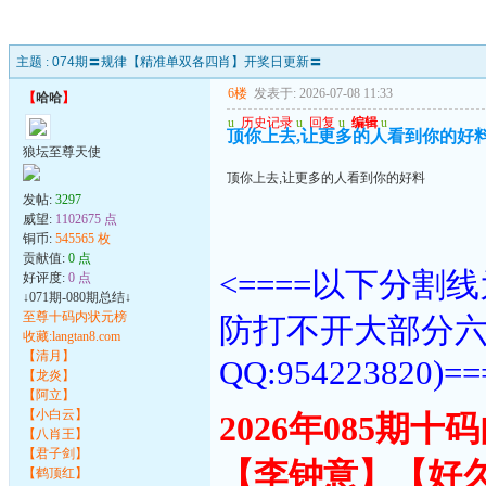
主题 :
074期〓规律【精准单双各四肖】开奖日更新〓
6楼
发表于: 2026-07-08 11:33
【
哈哈
】
u
历史记录
u
回复
u
编辑
u
顶你上去,让更多的人看到你的好
狼坛至尊天使
顶你上去,让更多的人看到你的好料
发帖:
3297
威望:
1102675 点
铜币:
545565 枚
贡献值:
0 点
<====以下分
好评度:
0 点
↓071期-080期总结↓
至尊十码内状元榜
防打不开大部分
收藏:langtan8.com
【清月】
QQ:954223820)==
【龙炎】
【阿立】
【小白云】
2026年085期
【八肖王】
【君子剑】
【李钟意】【好
【鹤顶红】