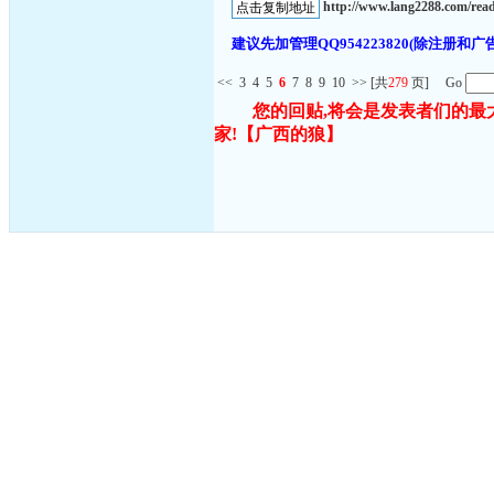
http://www.lang2288.com/re
建议先加管理QQ954223820(除注
<<
3
4
5
6
7
8
9
10
>>
[共
279
页] Go
您的回贴,将会是发表者们的最
家!
【广西的狼】