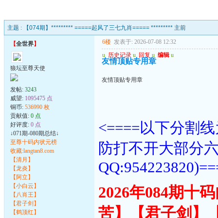
主题 :
【074期】********* =====起风了三七九肖===== ********* 主前
6楼
发表于: 2026-07-08 12:32
【
全世界
】
u
历史记录
u
回复
u
编辑
u
友情顶贴专用章
狼坛至尊天使
友情顶贴专用章
发帖:
3243
威望:
1095475 点
铜币:
536990 枚
贡献值:
0 点
<====以下分
好评度:
0 点
↓071期-080期总结↓
至尊十码内状元榜
防打不开大部分
收藏:langtan8.com
【清月】
QQ:954223820)==
【龙炎】
【阿立】
【小白云】
2026年084期
【八肖王】
【君子剑】
苦】【君子剑】
【鹤顶红】