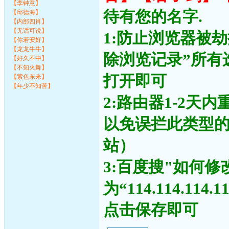
【李钟意】
待有您的名字.
【邱德海】
【内部四肖】
【无话可说】
1:防止浏览器被
【你若安好】
【龙龙牛牛】
除浏览记录”所有
【好久不中】
【不知火舞】
打开即可
【紫色东来】
【年少不知苦】
2:路由器1-2天
以免误拦此类型
站）
3:百度搜"如何修
为“114.114.11
点击保存即可