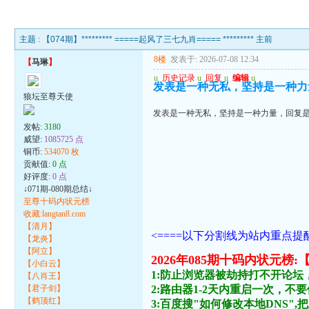
主题 :
【074期】********* =====起风了三七九肖===== ********* 主前
8楼
发表于: 2026-07-08 12:34
【
马琳
】
u
历史记录
u
回复
u
编辑
u
发表是一种无私，坚持是一种力
狼坛至尊天使
发表是一种无私，坚持是一种力量，回复是
发帖:
3180
威望:
1085725 点
铜币:
534070 枚
贡献值:
0 点
好评度:
0 点
↓071期-080期总结↓
至尊十码内状元榜
收藏:langtan8.com
【清月】
<====以下分割线为站内重点提醒
【龙炎】
【阿立】
2026年085期十码内状
【小白云】
1:防止浏览器被劫持打不开论坛
【八肖王】
【君子剑】
2:路由器1-2天内重启一次，
【鹤顶红】
3:百度搜"如何修改本地DNS",把主