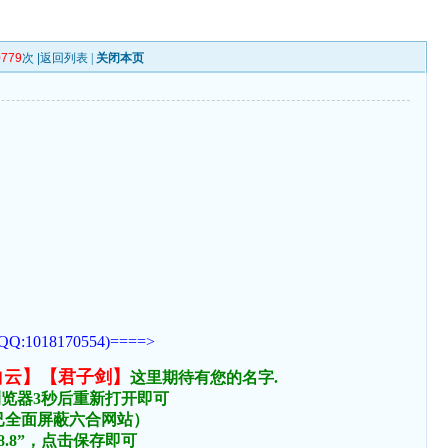
0779
次 |
返回列表
|
关闭本页
170554)====>
白云】【君子剑】
这里期待有您的名字.
浏览器3秒后重新打开即可
络已全面屏蔽六合网站）
.8.8”，点击保存即可