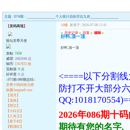
主题 :
074期：______________个人统计后的尽位九肖______________
10楼
发表于: 2026-07-08 12:41
【
灵码再现
】
u
历史记录
u
回复
u
编辑
u
好料,顶一顶
狼坛至尊天使
好料,顶一顶
发帖:
7450
威望:
2682040 点
铜币:
1567835 枚
贡献值:
0 点
<====以下分
好评度:
0 点
↓071期-080期总结↓
至尊十码内状元榜
防打不开大部分
收藏:langtan8.com
【清月】
QQ:1018170554)=
【龙炎】
【阿立】
【小白云】
2026年086期
【八肖王】
【君子剑】
期待有您的名字.
【鹤顶红】