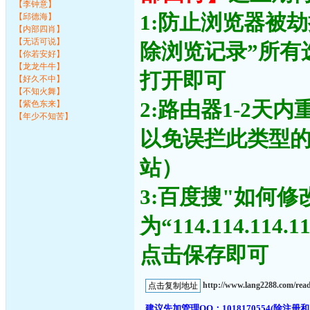
【李钟意】
1:防止浏览器被
【邱德海】
【内部四肖】
【无话可说】
除浏览记录”所有
【你若安好】
【龙龙牛牛】
打开即可
【好久不中】
【不知火舞】
2:路由器1-2天
【紫色东来】
【年少不知苦】
以免误拦此类型
站）
3:百度搜"如何修
为“114.114.11
点击保存即可
http://www.lang2288.com/re
建议先加管理QQ：1018170554(除