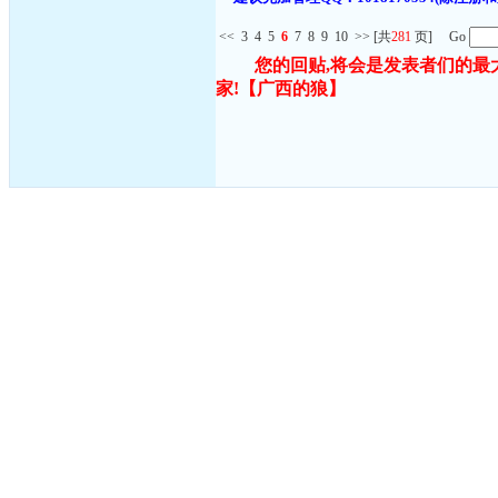
<<
3
4
5
6
7
8
9
10
>>
[共
281
页] Go
您的回贴,将会是发表者们的最
家!
【广西的狼】