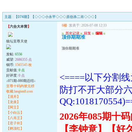
主题 :
【074期】【◇◇◇小永平◇◇◇原创杀二肖◇◇◇】
6楼
发表于: 2026-07-08 12:33
【
六合大本营
】
u
历史记录
u
回复
u
编辑
u
顶你期期准
狼坛至尊天使
顶你期期准
发帖:
6556
威望:
2686355 点
铜币:
1565545 枚
贡献值:
0 点
<====以下分
好评度:
0 点
↓071期-080期总结↓
至尊十码内状元榜
防打不开大部分
收藏:langtan8.com
【清月】
QQ:1018170554)=
【龙炎】
【阿立】
【小白云】
2026年085期
【八肖王】
【君子剑】
【李钟意】【好
【鹤顶红】