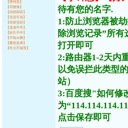
【李钟意】
待有您的名字.
【邱德海】
【内部四肖】
【无话可说】
1:防止浏览器被
【你若安好】
【龙龙牛牛】
除浏览记录”所有
【好久不中】
【不知火舞】
打开即可
【紫色东来】
【年少不知苦】
2:路由器1-2天
以免误拦此类型
站）
3:百度搜"如何修
为“114.114.11
点击保存即可