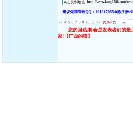
http://www.lang2288.com/re
建议先加管理QQ：1018170554(除
<<
4
5
6
7
8
9
10
11
>>
[共
268
页] Go
您的回贴,将会是发表者们的最
家!
【广西的狼】