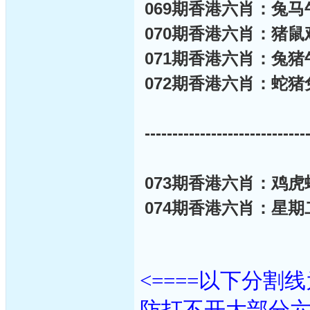
069期香港六肖：兔马
070期香港六肖：猪鼠
071期香港六肖：兔猪
072期香港六肖：蛇猪
---------------------------
073期香港六肖：鸡虎
074期香港六肖：星期
<====以下分
防打不开大部分