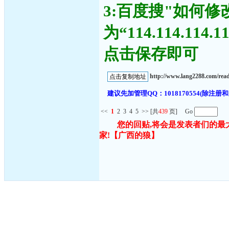
3:百度搜"如何修
为“114.114.11
点击保存即可
http://www.lang2288.com/re
建议先加管理QQ：1018170554(除
<<
1
2
3
4
5
>>
[共
439
页] Go
您的回贴,将会是发表者们的最
家!
【广西的狼】