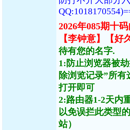
QQ:1018170554)=
2026年085期
【李钟意】【好
待有您的名字.
1:防止浏览器被
除浏览记录”所有
打开即可
2:路由器1-2天
以免误拦此类型
站）