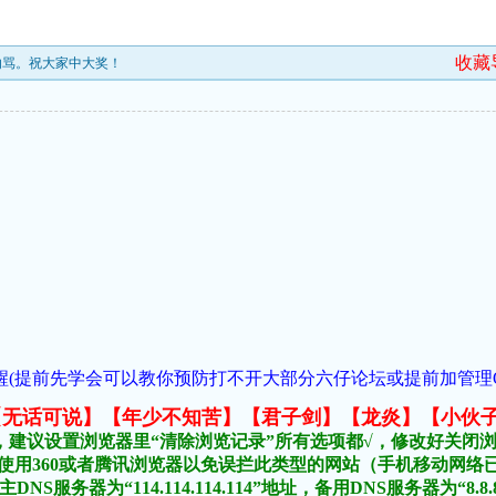
收藏
错勿骂。祝大家中大奖！
(提前先学会可以教你预防打不开大部分六仔论坛或提前加管理QQ:954
元榜:【无话可说】【年少不知苦】【君子剑】【龙炎】【小伙
，建议设置浏览器里“清除浏览记录”所有选项都√，修改好关闭
不要使用360或者腾讯浏览器以免误拦此类型的网站（手机移动网
DNS服务器为“114.114.114.114”地址，备用DNS服务器为“8.8