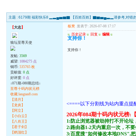
主题 :
6179期 福彩快乐8 ▂▃▄▅▆▇ 【百姓百姓】▇▆▅▄▃▂请参考,对
板凳
发表于: 2026-07-08 17:17
【
大志
】
u
历史记录
u
回复
u
编辑
u
支持你！
狼坛至尊天使
支持你！
发帖:
3569
威望:
1084275 点
铜币:
535765 枚
贡献值:
0 点
好评度:
0 点
↓071期-080期总结↓
至尊十码内状元榜
收藏:langtan8.com
【清月】
<====以下分割线为站内重点提醒
【龙炎】
【阿立】
2026年084期十码内状
【小白云】
1:防止浏览器被劫持打不开论坛
【八肖王】
【君子剑】
2:路由器1-2天内重启一次，
【鹤顶红】
3:百度搜"如何修改本地DNS",把主