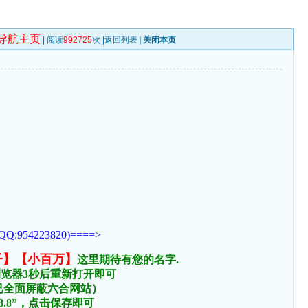
导航主页
| 阅读
992725
次 |
返回列表
|
关闭本页
223820)====>
子】【小百万】
这里期待有您的名字.
浏览器3秒后重新打开即可
络已全面屏蔽六合网站）
.8.8”，点击保存即可