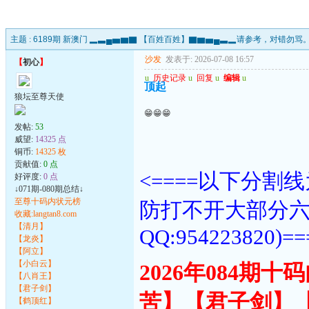
主题 :
6189期 新澳门 ▂▃▄▅▆▇ 【百姓百姓】▇▆▅▄▃▂请参考，对错勿
沙发
发表于: 2026-07-08 16:57
【
初心
】
u
历史记录
u
回复
u
编辑
u
顶起
狼坛至尊天使
😁😁😁
发帖:
53
威望:
14325 点
铜币:
14325 枚
贡献值:
0 点
<====以下分
好评度:
0 点
↓071期-080期总结↓
至尊十码内状元榜
防打不开大部分
收藏:langtan8.com
【清月】
QQ:954223820)==
【龙炎】
【阿立】
【小白云】
2026年084期
【八肖王】
【君子剑】
苦】【君子剑】
【鹤顶红】