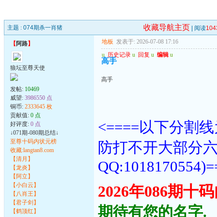
收藏导航主页
主题 :
074期杀一肖猪
| 阅读
104
地板
发表于: 2026-07-08 17:16
【
阿路
】
u
历史记录
u
回复
u
编辑
u
高手
狼坛至尊天使
高手
发帖:
10469
威望:
3986550 点
铜币:
2333645 枚
贡献值:
0 点
<====以下分
好评度:
0 点
↓071期-080期总结↓
至尊十码内状元榜
防打不开大部分
收藏:langtan8.com
【清月】
QQ:1018170554)=
【龙炎】
【阿立】
【小白云】
2026年086期
【八肖王】
【君子剑】
期待有您的名字.
【鹤顶红】