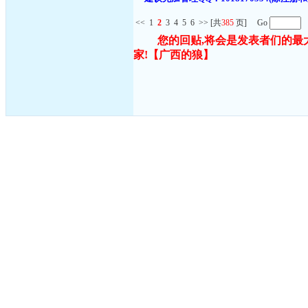
<<
1
2
3
4
5
6
>>
[共
385
页] Go
您的回贴,将会是发表者们的最
家!
【广西的狼】