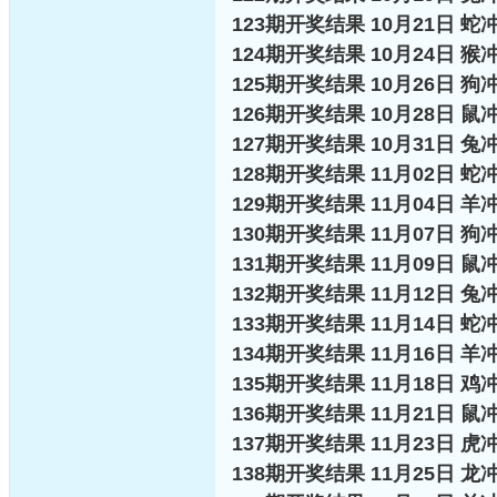
123期开奖结果 10月21日 蛇冲猪 4
124期开奖结果 10月24日 猴冲虎 1
125期开奖结果 10月26日 狗冲龙 3
126期开奖结果 10月28日 鼠冲马 1
127期开奖结果 10月31日 兔冲鸡 4
128期开奖结果 11月02日 蛇冲猪 2
129期开奖结果 11月04日 羊冲牛 3
130期开奖结果 11月07日 狗冲龙 1
131期开奖结果 11月09日 鼠冲马 4
132期开奖结果 11月12日 兔冲鸡 2
133期开奖结果 11月14日 蛇冲猪 2
134期开奖结果 11月16日 羊冲牛 3
135期开奖结果 11月18日 鸡冲兔 2
136期开奖结果 11月21日 鼠冲马 0
137期开奖结果 11月23日 虎冲猴 0
138期开奖结果 11月25日 龙冲狗 0