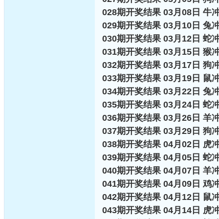
028期开奖结果 03月08日 牛冲羊 1
029期开奖结果 03月10日 兔冲鸡 0
030期开奖结果 03月12日 蛇冲猪 4
031期开奖结果 03月15日 猴冲虎 0
032期开奖结果 03月17日 狗冲龙 0
033期开奖结果 03月19日 鼠冲马 2
034期开奖结果 03月22日 兔冲鸡 0
035期开奖结果 03月24日 蛇冲猪 2
036期开奖结果 03月26日 羊冲牛 3
037期开奖结果 03月29日 狗冲龙 2
038期开奖结果 04月02日 虎冲猴 3
039期开奖结果 04月05日 蛇冲猪 1
040期开奖结果 04月07日 羊冲牛 0
041期开奖结果 04月09日 鸡冲兔 4
042期开奖结果 04月12日 鼠冲马 3
043期开奖结果 04月14日 虎冲猴 4