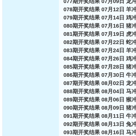
077期开奖结果 07月09日 龙冲狗 0
078期开奖结果 07月12日 羊冲牛 3
079期开奖结果 07月14日 鸡冲兔 3
080期开奖结果 07月16日 猪冲蛇 3
081期开奖结果 07月19日 虎冲猴 0
082期开奖结果 07月22日 蛇冲猪 4
083期开奖结果 07月24日 羊冲牛 3
084期开奖结果 07月26日 鸡冲兔 0
085期开奖结果 07月28日 猪冲蛇 4
086期开奖结果 07月30日 牛冲羊 3
087期开奖结果 08月02日 龙冲狗 1
088期开奖结果 08月04日 马冲鼠 4
089期开奖结果 08月06日 猴冲虎 4
090期开奖结果 08月09日 猪冲蛇 0
091期开奖结果 08月11日 牛冲羊 3
092期开奖结果 08月13日 兔冲鸡 2
093期开奖结果 08月16日 马冲鼠 0