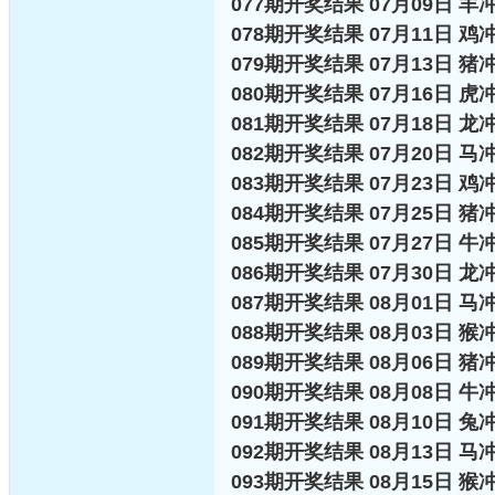
077期开奖结果 07月09日 羊冲牛 0
078期开奖结果 07月11日 鸡冲兔 4
079期开奖结果 07月13日 猪冲蛇 3
080期开奖结果 07月16日 虎冲猴 2
081期开奖结果 07月18日 龙冲狗 1
082期开奖结果 07月20日 马冲鼠 4
083期开奖结果 07月23日 鸡冲兔 2
084期开奖结果 07月25日 猪冲蛇 1
085期开奖结果 07月27日 牛冲羊 1
086期开奖结果 07月30日 龙冲狗 0
087期开奖结果 08月01日 马冲鼠 2
088期开奖结果 08月03日 猴冲虎 2
089期开奖结果 08月06日 猪冲蛇 0
090期开奖结果 08月08日 牛冲羊 1
091期开奖结果 08月10日 兔冲鸡 4
092期开奖结果 08月13日 马冲鼠 2
093期开奖结果 08月15日 猴冲虎 1