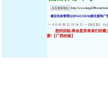
http://www.lang2288.com/re
建议先加管理QQ954223820(除注
<<
8
9
10
11
12
13
14
15
>>
[共
22
页] Go
您的回贴,将会是发表者们的最
家!
【广西的狼】