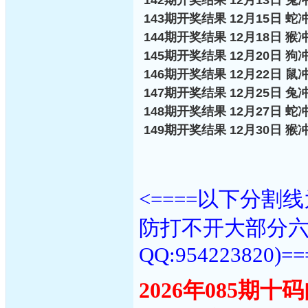
142期开奖结果 12月13日 兔冲鸡 2
143期开奖结果 12月15日 蛇冲猪 0
144期开奖结果 12月18日 猴冲虎 3
145期开奖结果 12月20日 狗冲龙 1
146期开奖结果 12月22日 鼠冲马 2
147期开奖结果 12月25日 兔冲鸡 3
148期开奖结果 12月27日 蛇冲猪 0
149期开奖结果 12月30日 猴冲虎 3
<====以下分
防打不开大部分
QQ:954223820)==
2026年085期