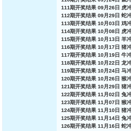
111期开奖结果 09月26日 虎冲猴 0
112期开奖结果 09月29日 蛇冲猪 4
113期开奖结果 10月03日 鸡冲兔 1
114期开奖结果 10月08日 虎冲猴 2
115期开奖结果 10月13日 羊冲牛 1
116期开奖结果 10月17日 猪冲蛇 1
117期开奖结果 10月19日 牛冲羊 2
118期开奖结果 10月22日 龙冲狗 3
119期开奖结果 10月24日 马冲鼠 1
120期开奖结果 10月26日 猴冲虎 4
121期开奖结果 10月29日 猪冲蛇 2
122期开奖结果 11月02日 兔冲鸡 1
123期开奖结果 11月07日 猴冲虎 3
124期开奖结果 11月10日 猪冲蛇 1
125期开奖结果 11月14日 兔冲鸡 0
126期开奖结果 11月16日 蛇冲猪 2