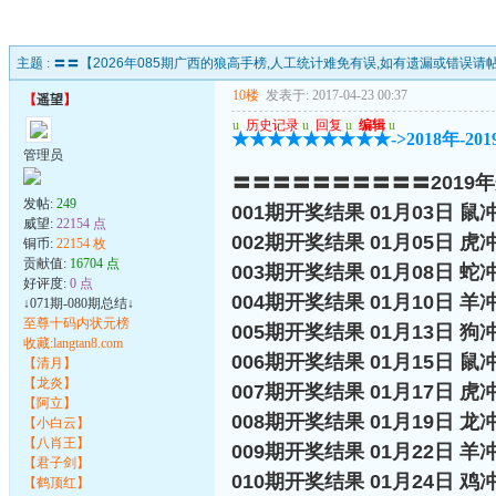
主题 :
〓〓【2026年085期广西的狼高手榜,人工统计难免有误,如有遗漏或错误
10楼
发表于: 2017-04-23 00:37
【
遥望
】
u
历史记录
u
回复
u
编辑
u
★★★★★★★★★->2018年-2
管理员
〓〓〓〓〓〓〓〓〓〓2019
发帖:
249
001期开奖结果 01月03日 鼠冲马 2
威望:
22154 点
002期开奖结果 01月05日 虎冲猴 2
铜币:
22154 枚
贡献值:
16704 点
003期开奖结果 01月08日 蛇冲猪 4
好评度:
0 点
004期开奖结果 01月10日 羊冲牛 0
↓071期-080期总结↓
至尊十码内状元榜
005期开奖结果 01月13日 狗冲龙 3
收藏:langtan8.com
006期开奖结果 01月15日 鼠冲马 4
【清月】
【龙炎】
007期开奖结果 01月17日 虎冲猴 1
【阿立】
008期开奖结果 01月19日 龙冲狗 3
【小白云】
【八肖王】
009期开奖结果 01月22日 羊冲牛 3
【君子剑】
010期开奖结果 01月24日 鸡冲兔 4
【鹤顶红】