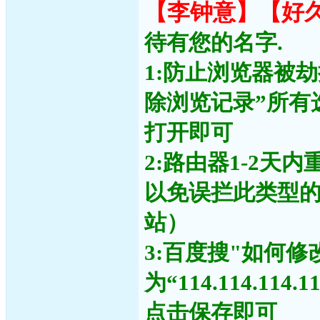
【李钟意】【好
待有您的名字.
1:防止浏览器被
除浏览记录”所有
打开即可
2:路由器1-2天
以免误拦此类型
站）
3:百度搜"如何修
为“114.114.11
点击保存即可