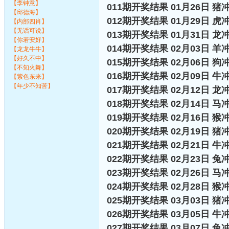
【李钟意】
011期开奖结果 01月26日 猪冲蛇 4
【邱德海】
012期开奖结果 01月29日 虎冲猴 1
【内部四肖】
【无话可说】
013期开奖结果 01月31日 龙冲狗 2
【你若安好】
014期开奖结果 02月03日 羊冲牛 0
【龙龙牛牛】
【好久不中】
015期开奖结果 02月06日 狗冲龙 1
【不知火舞】
016期开奖结果 02月09日 牛冲羊 0
【紫色东来】
【年少不知苦】
017期开奖结果 02月12日 龙冲狗 4
018期开奖结果 02月14日 马冲鼠 4
019期开奖结果 02月16日 猴冲虎 0
020期开奖结果 02月19日 猪冲蛇 3
021期开奖结果 02月21日 牛冲羊 3
022期开奖结果 02月23日 兔冲鸡 1
023期开奖结果 02月26日 马冲鼠 1
024期开奖结果 02月28日 猴冲虎 4
025期开奖结果 03月03日 猪冲蛇 2
026期开奖结果 03月05日 牛冲羊 1
027期开奖结果 03月07日 兔冲鸡 1