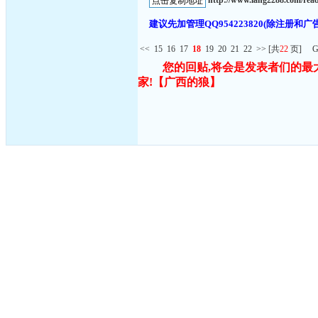
http://www.lang2288.com/re
建议先加管理QQ954223820(除注
<<
15
16
17
18
19
20
21
22
>>
[共
22
页] G
您的回贴,将会是发表者们的最
家!
【广西的狼】