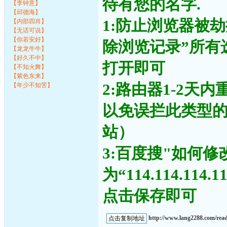
待有您的名字.
【李钟意】
【邱德海】
1:防止浏览器被
【内部四肖】
【无话可说】
【你若安好】
除浏览记录”所有
【龙龙牛牛】
【好久不中】
打开即可
【不知火舞】
【紫色东来】
2:路由器1-2天
【年少不知苦】
以免误拦此类型
站）
3:百度搜"如何修
为“114.114.11
点击保存即可
http://www.lang2288.com/re