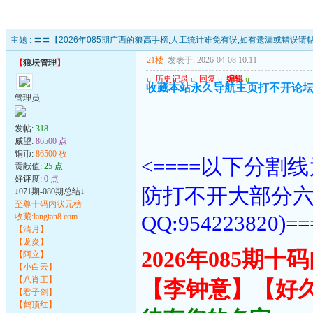
主题 :
〓〓【2026年085期广西的狼高手榜,人工统计难免有误,如有遗漏或错误
21楼
发表于: 2026-04-08 10:11
【
狼坛管理
】
u
历史记录
u
回复
u
编辑
u
收藏本站永久导航主页打不开论坛可以从
管理员
发帖:
318
威望:
86500 点
铜币:
86500 枚
<====以下分
贡献值:
25 点
好评度:
0 点
防打不开大部分
↓071期-080期总结↓
至尊十码内状元榜
QQ:954223820)==
收藏:langtan8.com
【清月】
【龙炎】
2026年085期
【阿立】
【小白云】
【八肖王】
【李钟意】【好
【君子剑】
【鹤顶红】