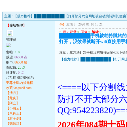
主题 :
【强力推荐】████████████【打开部分六合网址被自动跳转到其他骗子
4楼
发表于: 2020-01-10 13:21
【
狼坛管理
】
u
历史记录
u
回复
u
编辑
u
██████████手机被劫持跳
管理员
打开，没效果就断开wifi直接用手机
发帖:
318
注意：此方法针对手机没有链接wifi环境下操
威望:
86500 点
【强力推荐】████████████【打开
铜币:
86500 枚
贡献值:
25 点
好评度:
0 点
↓071期-080期总结↓
至尊十码内状元榜
<====以下分
收藏:langtan8.com
【清月】
防打不开大部分
【龙炎】
【阿立】
QQ:954223820)==
【小白云】
【八肖王】
【君子剑】
2026年084期
【鹤顶红】