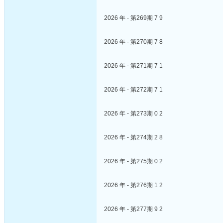
2026 年 - 第269期 7 9
2026 年 - 第270期 7 8
2026 年 - 第271期 7 1
2026 年 - 第272期 7 1
2026 年 - 第273期 0 2
2026 年 - 第274期 2 8
2026 年 - 第275期 0 2
2026 年 - 第276期 1 2
2026 年 - 第277期 9 2