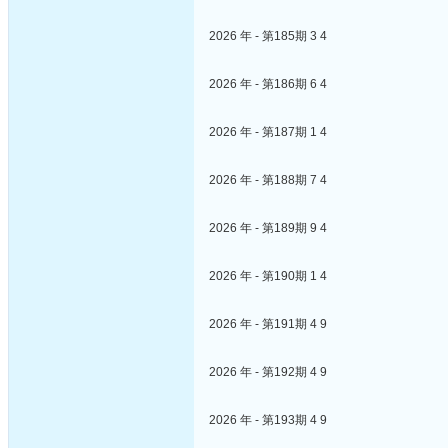
2026 年 - 第185期 3 4
2026 年 - 第186期 6 4
2026 年 - 第187期 1 4
2026 年 - 第188期 7 4
2026 年 - 第189期 9 4
2026 年 - 第190期 1 4
2026 年 - 第191期 4 9
2026 年 - 第192期 4 9
2026 年 - 第193期 4 9