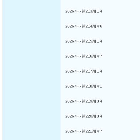
2026 年 - 第213期 1 4
2026 年 - 第214期 4 6
2026 年 - 第215期 1 4
2026 年 - 第216期 4 7
2026 年 - 第217期 1 4
2026 年 - 第218期 4 1
2026 年 - 第219期 3 4
2026 年 - 第220期 3 4
2026 年 - 第221期 4 7