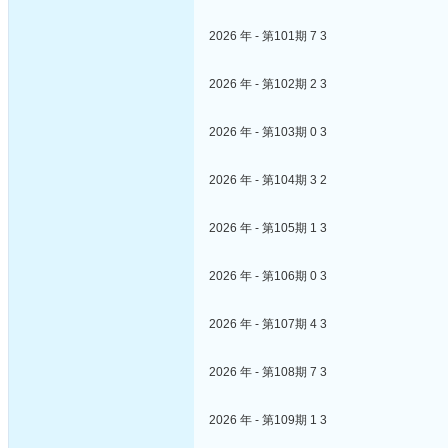
2026 年 - 第101期 7 3
2026 年 - 第102期 2 3
2026 年 - 第103期 0 3
2026 年 - 第104期 3 2
2026 年 - 第105期 1 3
2026 年 - 第106期 0 3
2026 年 - 第107期 4 3
2026 年 - 第108期 7 3
2026 年 - 第109期 1 3