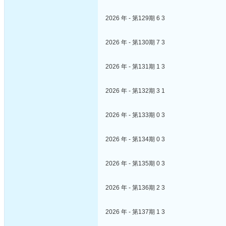
2026 年 - 第129期 6 3
2026 年 - 第130期 7 3
2026 年 - 第131期 1 3
2026 年 - 第132期 3 1
2026 年 - 第133期 0 3
2026 年 - 第134期 0 3
2026 年 - 第135期 0 3
2026 年 - 第136期 2 3
2026 年 - 第137期 1 3