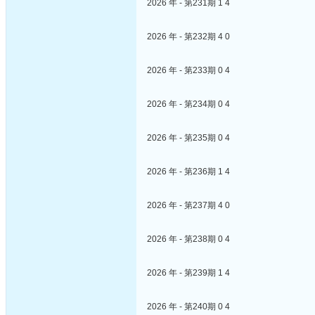
2026 年 - 第231期 1 4
2026 年 - 第232期 4 0
2026 年 - 第233期 0 4
2026 年 - 第234期 0 4
2026 年 - 第235期 0 4
2026 年 - 第236期 1 4
2026 年 - 第237期 4 0
2026 年 - 第238期 0 4
2026 年 - 第239期 1 4
2026 年 - 第240期 0 4