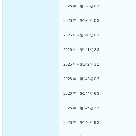
2026 年 - 第138期 0 3
2026 年 - 第139期 0 3
2026 年 - 第140期 0 3
2026 年 - 第141期 2 3
2026 年 - 第142期 3 2
2026 年 - 第143期 0 3
2026 年 - 第144期 6 3
2026 年 - 第145期 2 3
2026 年 - 第146期 9 3