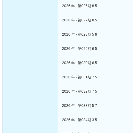
2026 年 - 第026期 8 5
2026 年 - 第027期 8 5
2026 年 - 第028期 5 8
2026 年 - 第029期 6 5
2026 年 - 第030期 6 5
2026 年 - 第031期 7 5
2026 年 - 第032期 7 5
2026 年 - 第033期 5 7
2026 年 - 第034期 3 5