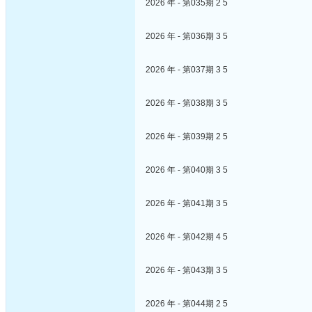
2026 年 - 第035期 2 5
2026 年 - 第036期 3 5
2026 年 - 第037期 3 5
2026 年 - 第038期 3 5
2026 年 - 第039期 2 5
2026 年 - 第040期 3 5
2026 年 - 第041期 3 5
2026 年 - 第042期 4 5
2026 年 - 第043期 3 5
2026 年 - 第044期 2 5