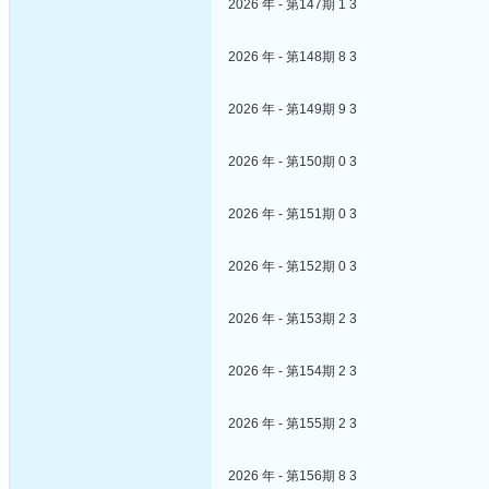
2026 年 - 第147期 1 3
2026 年 - 第148期 8 3
2026 年 - 第149期 9 3
2026 年 - 第150期 0 3
2026 年 - 第151期 0 3
2026 年 - 第152期 0 3
2026 年 - 第153期 2 3
2026 年 - 第154期 2 3
2026 年 - 第155期 2 3
2026 年 - 第156期 8 3