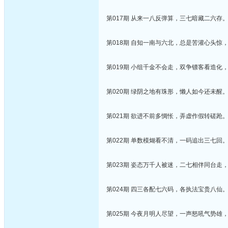
第017期 从来一八反弹算，三七暗藏二六存
第018期 自知一南与六北，总是苦灌心头惊
第019期 小组千金不会走，双争镖客看造化
第020期 绿阴之地有珠形，懒人如今还未醒
第021期 欲进不前多惆怅，弄虚作假转磋跄。
第022期 单数模煳看不清，一码追出三七回
第023期 姿态万千人被迷，二七相伴同台走
第024期 四三各配七六码，各执法宝贵八仙
第025期 今夜月明人尽望，一声怒吼气势雄