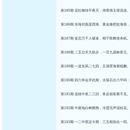
第185期 花红柳绿不夜天，倚香偎玉堪流连
第186期 东海对面是西海，黄金难把欲海填
第187期 姿态万千人被迷，精于歌舞使杀机
第188期 二五过关九轨步，一言九鼎称君王
第189期 一道东风二七四，五湖罩海展锟鹏
第190期 四六幸会开此期，水落石出六平码：
第191期 连续中奖二三回，务必假装看不见
第192期 中庭地白树栖鸦，冷霞无声湿桂花
第193期 一二中奖定今期，三五相加合一四。