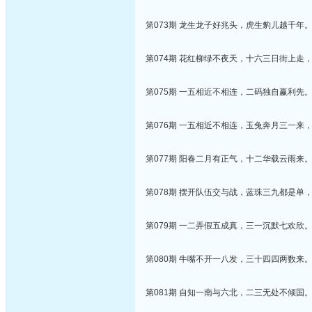
第073期 龙生龙子好兆头，虎生豹儿越千年
第074期 花红柳绿不夜天，十六三日街上走
第075期 一五相近不相连，二码独自赢利先
第076期 一五相近不相连，玉兔奔月三一来
第077期 阳春二月有正气，十二华载云雨来
第078期 摆开队伍交与战，蓝珠三九都是单
第079期 一二弄假五成真，三一沉默七欢欣
第080期 牛嘴不开一八发，三十四四两数来
第081期 自知一南与六北，二三无处不倾国