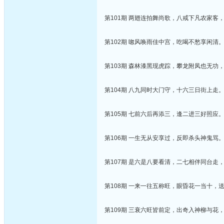
第101期 两翅连拍舞尚歌，八戒下凡农家客
第102期 唿风唤雨佳中宫，吃喝不愁享闲清
第103期 森林漆黑现虎踪，攀龙附凤也无功
第104期 八九同时大门守，十六三日街上走
第105期 七前六后再添三，逢二进三好照应
第106期 一生无从安享过，反即杀头神鬼骂
第107期 是六是八要看清，二七相伴同台走
第108期 一来一往五称旺，眼昏花一当十，
第109期 三衰六旺皆前定，出奇入神柳与花