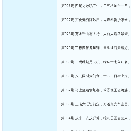
第026期 四尾之数吼不中，三五相加合一四
第027期 变化无穷随妙用，先锋奉旨抄家眷
第028期 万水千山有人行，人前人后马最精
第029期 三檐四簇龙凤翔，天生佳丽舞编赶
第030期 二码此期是玄机，绿珠十七立功名
第031期 八九同时大门守，十六三日街上走
第032期 马上坐着食蛇客，倚香偎玉堪流连
第033期 三衰六旺皆前定，万道毫光帝业基
第034期 从来一八反弹算，唯利是图去复来