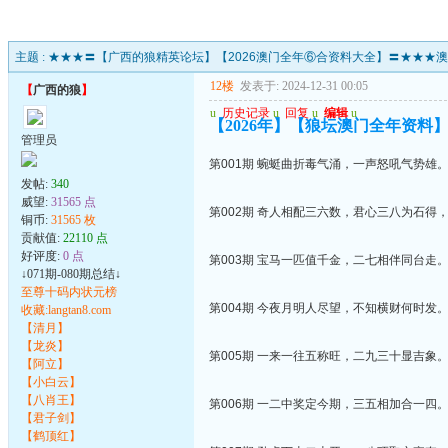
主题 :
★★★〓【广西的狼精英论坛】【2026澳门全年⑥合资料大全】〓★★★
12楼
发表于: 2024-12-31 00:05
【
广西的狼
】
u
历史记录
u
回复
u
编辑
u
【2026年】【狼坛澳门全年资料】
管理员
第001期 蜿蜓曲折毒气涌，一声怒吼气势雄
发帖:
340
威望:
31565 点
第002期 奇人相配三六数，君心三八为石得
铜币:
31565 枚
贡献值:
22110 点
好评度:
0 点
第003期 宝马一匹值千金，二七相伴同台走
↓071期-080期总结↓
至尊十码内状元榜
第004期 今夜月明人尽望，不知横财何时发。
收藏:langtan8.com
【清月】
【龙炎】
第005期 一来一往五称旺，二九三十显吉象
【阿立】
【小白云】
【八肖王】
第006期 一二中奖定今期，三五相加合一四
【君子剑】
【鹤顶红】