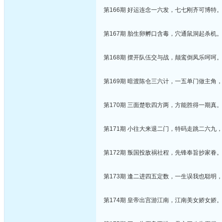
第166期 好运连念一六发，七七刚齐可博特
第167期 胎生卵孵口含毒，穴通鼠洞起杀机。
第168期 摆开队伍交与战，颠鸾倒凤乐呵呵。
第169期 暗渡陈仓三六计，一五单门做主角
第170期 三面楚歌四方两，方能胜得一期真
第171期 小往大来退二门，特码走跳二六九
第172期 叛国投敌祸社程，先锋奉旨抄家眷
第173期 逢二进四五定数，一生误我也聪明
第174期 皇帝出宫游江南，江南美女娇女娇