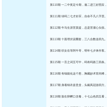
第110期 一二中奖定今期，逢二进三好照应
第111期 绿码二七才好买，自命不凡八字歪
第112期 牛马生涯苦莫提，总是苦灌心头惊
第113期 十面埋伏设圈套，三八合数连四九
第114期 织女在等阿牛哥，明年七夕来作客
第115期 一言之词五可中，码有码路三四条
第116期 有钱能化这个愁，胸藏妙术世间稀
第117期 身着锦衣姿意贪，头戴凤冠游四方
第118期 胎生卵孵口含毒，十七山色四五看