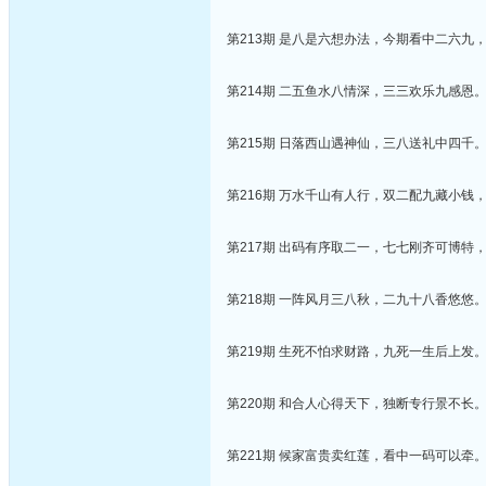
第213期 是八是六想办法，今期看中二六九
第214期 二五鱼水八情深，三三欢乐九感恩
第215期 日落西山遇神仙，三八送礼中四千
第216期 万水千山有人行，双二配九藏小钱
第217期 出码有序取二一，七七刚齐可博特
第218期 一阵风月三八秋，二九十八香悠悠
第219期 生死不怕求财路，九死一生后上发
第220期 和合人心得天下，独断专行景不长
第221期 候家富贵卖红莲，看中一码可以牵