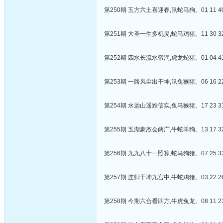
第250期 五方六土喜迎春,鼠蛇马狗。01 11 40
第251期 大圣一生多机灵,蛇马鸡猪。11 30 32
第252期 四水长流水帘洞,虎龙蛇猪。01 04 41
第253期 一路风尘出干坤,鼠兔猴猪。06 16 22
第254期 水远山遥难信实,兔马猴猪。17 23 31
第255期 五湖豪杰会两广,牛蛇羊狗。13 17 32
第256期 九九八十一照算,蛇马狗猪。07 25 33
第257期 连归干坤九宫中,牛蛇鸡猪。03 22 26
第258期 今期六合看四方,牛虎兔龙。08 11 23