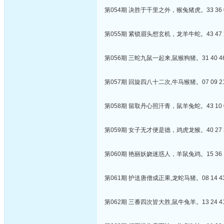
第054期 决胜于千里之外，猴兔猪虎。33 36 0
第055期 紧锁眉头想玄机，龙羊牛蛇。43 47 2
第056期 三蛇九鼠一起来,鼠猴狗猪。31 40 46
第057期 回旋四八十二次,牛马猴猪。07 09 21
第058期 留取丹心照汗青，鼠羊兔蛇。43 10 0
第059期 女子无才便是德，鸡虎龙猴。40 27 3
第060期 艳丽妖娆迷惑人，羊鼠兔鸡。15 36 1
第061期 护送唐僧成正果,龙蛇马猪。08 14 43
第062期 三番四次皆大胜,鼠牛兔羊。13 24 41