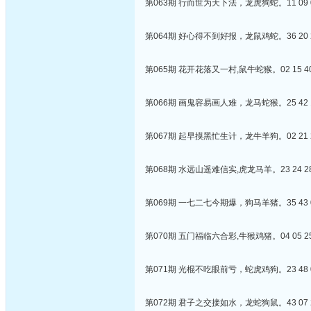
第063期 行而世为天下法，龙虎狗蛇。11 09 0
第064期 好心得不到好报，龙鼠鸡蛇。36 20 2
第065期 花开花落又一村,鼠牛蛇猴。02 15 40
第066期 画鬼容易画人难，龙马蛇猴。25 42 1
第067期 起早摸黑忙生计，龙牛羊狗。02 21 2
第068期 水远山遥难信实,虎龙马羊。23 24 28
第069期 一七二七今期爆，狗马羊猪。35 43 0
第070期 五门福临六合彩,牛猴鸡猪。04 05 25
第071期 光棍不吃眼前亏，蛇虎鸡狗。23 48 0
第072期 君子之交接如水，龙蛇狗鼠。43 07 2