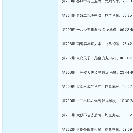
第203期 春风中有三五码，龙鸡蛇牛。28 08 1
第204期 看好二九明中取，蛇羊马猪。38 25 4
第205期 一八今期将欲出,兔龙羊猴。06 22 40
第206期 画鬼容易画人难，龙马蛇猴。25 42 1
第207期 真命天子下凡尘,兔蛇马鸡。06 10 21
第208期 一朝登天鸡犬鸣,鼠龙马猪。23 44 46
第209期 买卖不成仁义在，蛇鼠羊猴。15 22 1
第210期 一二出码六伴随,鼠羊猴狗。10 30 34
第211期 大秋不信皆后悔，蛇兔虎猪。11 12 3
第212期 树倒孙散难相聚，虎兔狗猪。19 09 0