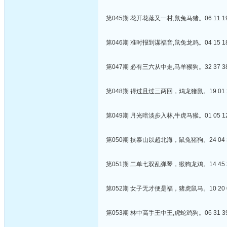
第045期 花开花落又一村,鼠兔马猪。06 11 19
第046期 准时报到谋福音,鼠兔龙鸡。04 15 18
第047期 必有三六从中走,马羊猴狗。32 37 38
第048期 得过且过三两回，鸡龙猪鼠。19 01 2
第049期 月光暗淡步入林,牛虎马猴。01 05 12
第050期 挟泰山以超北海，鼠兔猪狗。24 04 3
第051期 二单七双乱弹琴，猴狗龙鸡。14 45 3
第052期 女子无才便是福，猪虎鼠马。10 20 0
第053期 林中高手王中王,虎蛇鸡狗。06 31 39