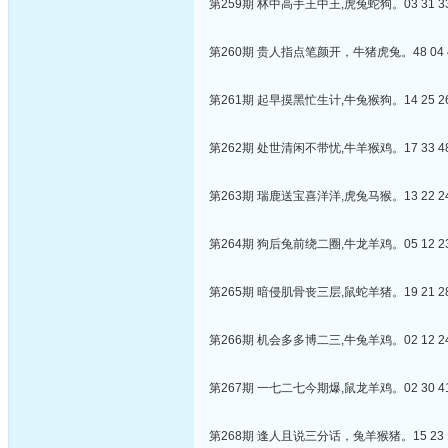
第259期 林中高手王中王,虎兔蛇狗。03 31 33
第260期 贵人指点笔颜开，牛猪虎兔。48 04 4
第261期 起早摸黑忙生计,牛兔猴狗。14 25 26
第262期 处世清闲不带忧,牛羊猴鸡。17 33 48
第263期 瑞鹿送宝喜洋洋,虎兔马猴。13 22 24
第264期 狗后兔前绕二圈,牛龙羊鸡。05 12 23
第265期 暗侵肌骨丧三层,鼠蛇羊猪。19 21 28
第266期 机会多多博二三,牛兔羊鸡。02 12 24
第267期 一七二七今期爆,鼠龙羊鸡。02 30 41
第268期 逢人且说三分话，兔羊猴猪。15 23 1