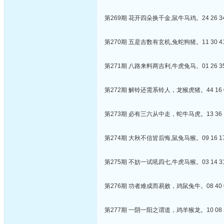
第269期 花开四朵换千金,鼠牛马鸡。24 26 34
第270期 五是吉数有玄机,兔蛇狗猪。11 30 41
第271期 八路来料两吉利,牛虎兔马。01 26 35
第272期 解铃还需系铃人，龙猴虎猪。44 16 0
第273期 必有三六从中走，蛇牛马虎。13 36 1
第274期 大秋不信皆后悔,鼠兔马猴。09 16 17
第275期 不妨一试吼四七,牛虎马猴。03 14 31
第276期 功者难成而易败，鸡鼠兔牛。08 40 0
第277期 一阴一阳之谓道，鸡羊猴龙。10 08 1