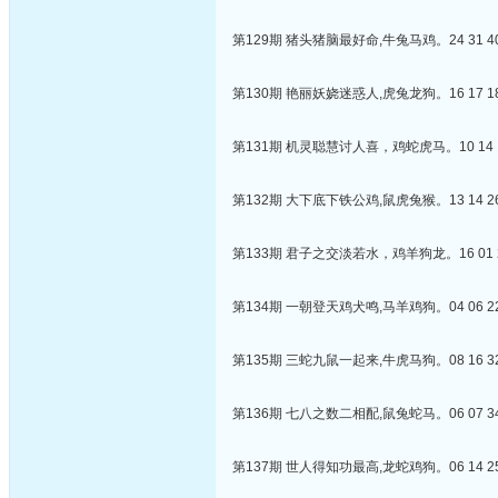
第129期 猪头猪脑最好命,牛兔马鸡。24 31 40
第130期 艳丽妖娆迷惑人,虎兔龙狗。16 17 18
第131期 机灵聪慧讨人喜，鸡蛇虎马。10 14 1
第132期 大下底下铁公鸡,鼠虎兔猴。13 14 26
第133期 君子之交淡若水，鸡羊狗龙。16 01 2
第134期 一朝登天鸡犬鸣,马羊鸡狗。04 06 22
第135期 三蛇九鼠一起来,牛虎马狗。08 16 32
第136期 七八之数二相配,鼠兔蛇马。06 07 34
第137期 世人得知功最高,龙蛇鸡狗。06 14 25