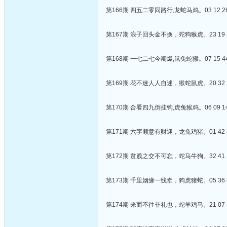
第166期 四五二零同路行,龙蛇马鸡。03 12 26
第167期 浪子回头金不换，蛇狗猴虎。23 19 4
第168期 一七二七今期爆,鼠兔蛇猴。07 15 44
第169期 花不迷人人自迷，猴蛇鼠虎。20 32 2
第170期 合看四九倒挂钩,虎兔猴鸡。06 09 14
第171期 六字顺意有财迎，龙兔鸡猪。01 42 4
第172期 贫贱之交不可忘，蛇马牛狗。32 41 1
第173期 千里姻缘一线牵，狗虎猪蛇。05 36 4
第174期 来而不往非礼也，蛇羊鸡马。21 07 3