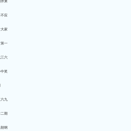
相伴来
本不应
发大家
它第一
找三六
必中奖
调
三六九
前二期
乱朝纲