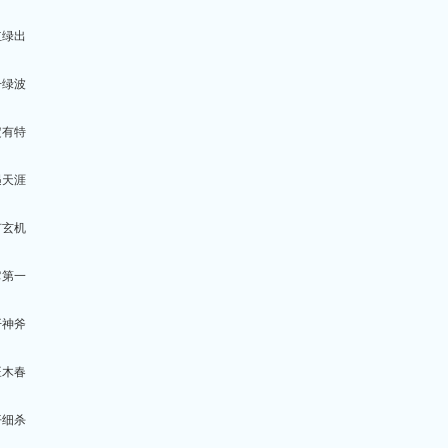
红绿出
丹绿波
定有特
遇天涯
有玄机
它第一
开神斧
旺木春
仔细杀