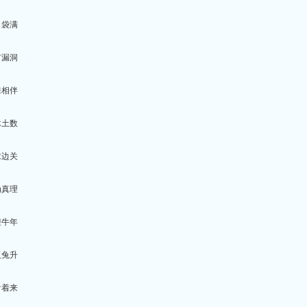
口袋满
有漏洞
来相伴
木土数
求边关
为真理
迎牛年
玉兔升
看着来