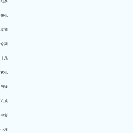
仔细杀
取投机
爆本期
赌今期
不非凡
有玄机
红与绿
变八戒
定中彩
好下注