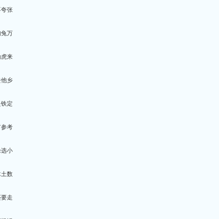
不夸张
狗兔万
勐虎来
去他乡
是铁定
有参考
绿选小
木土数
还要走