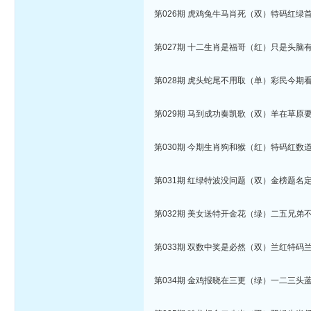
第026期 虎鸡兔牛马肖死（双）特码红绿
第027期 十二生肖是福哥（红）只是头脑
第028期 虎头蛇尾不用取（单）彩民今期
第029期 马到成功奏凯歌（双）羊在草原
第030期 今期生肖狗和猴（红）特码红数
第031期 红绿特波没问题（双）金榜题名
第032期 美女送特开金花（绿）二五兄弟
第033期 双数中奖是必然（双）兰红特码
第034期 金鸡报晓在三更（绿）一二三头