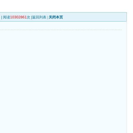
页
| 阅读
10302861
次 |
返回列表
|
关闭本页