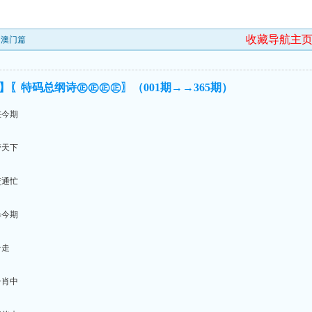
收藏导航主
★澳门篇
】〖特码总纲诗㊣㊣㊣㊣〗（001期→→365期）
在今期
管天下
交通忙
爆今期
台走
一肖中