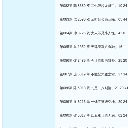
第082期 陈 8389 双 二七浪起龙舒甲。10 24 
第083期 试 2590 双 及时到位额三除。05 44 
第084期 冲 3725 双 大人不见小人怪。42 01 
第085期 举 1852 双 天津泰富八金融。16 11 
第086期 馁 3489 单 会计算四法额外。25 20 
第087期 冻 5619 单 不能登大雅之堂。37 34 
第088期 陈 5018 双 九是二八别情。21 29 41
第089期 显 8213 单 一钱不落虚空地。20 24 
第090期 砟 5017 单 四五相让也无妨。02 24 