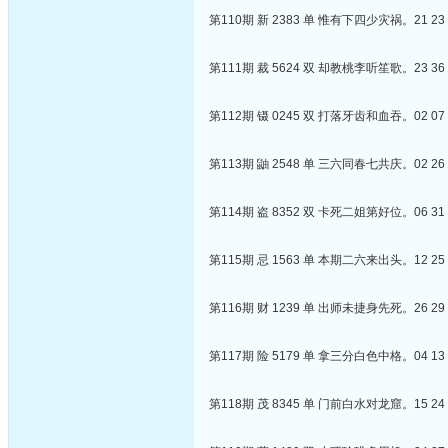
第110期 新 2383 单 惟有下四少灾祸。21 23 
第111期 裁 5624 双 却教桃李听笙歌。23 36 
第112期 镊 0245 双 打落牙齿和血吞。02 07 
第113期 鼬 2548 单 三六同春七共庆。02 26 
第114期 盗 8352 双 卡死二姐第好位。06 31 
第115期 忌 1563 单 本期二六来出头。12 25 
第116期 财 1239 单 出师未捷身先死。26 29 
第117期 险 5179 单 拿三分白色中格。04 13 
第118期 茂 8345 单 门前白水对龙窟。15 24 