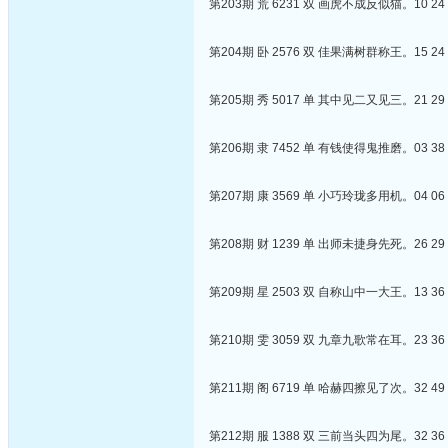
第203期 荒 6231 双 画虎不成反似猫。10 24 
第204期 卧 2576 双 佳果满树群称王。15 24 
第205期 秀 5017 单 其中见二又见三。21 29 
第206期 隶 7452 单 有钱使得鬼推磨。03 38 
第207期 康 3569 单 小巧玲珑多用机。04 06 
第208期 财 1239 单 出师未捷身先死。26 29 
第209期 星 2503 双 自称山中一大王。13 36 
第210期 雯 3059 双 九章九歌常在耳。23 36 
第211期 阁 6719 单 哈赫四擦见了次。32 49 
第212期 服 1388 双 三前当头四为尾。32 36 