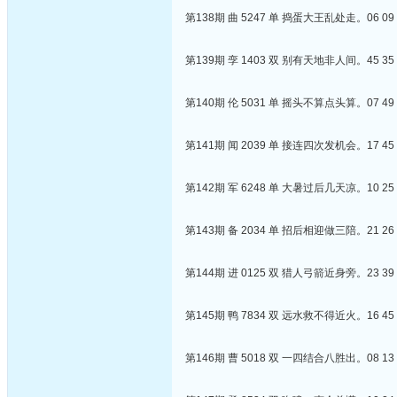
第138期 曲 5247 单 捣蛋大王乱处走。06 09 
第139期 孪 1403 双 别有天地非人间。45 35 
第140期 伦 5031 单 摇头不算点头算。07 49 
第141期 闻 2039 单 接连四次发机会。17 45 
第142期 军 6248 单 大暑过后几天凉。10 25 
第143期 备 2034 单 招后相迎做三陪。21 26 
第144期 进 0125 双 猎人弓箭近身旁。23 39 
第145期 鸭 7834 双 远水救不得近火。16 45 
第146期 曹 5018 双 一四结合八胜出。08 13 