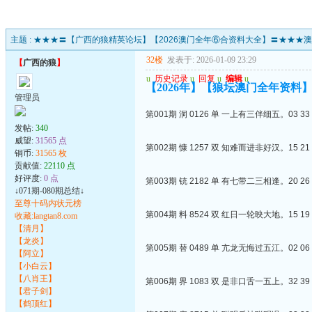
主题 :
★★★〓【广西的狼精英论坛】【2026澳门全年⑥合资料大全】〓★★★
32楼
发表于: 2026-01-09 23:29
【
广西的狼
】
u
历史记录
u
回复
u
编辑
u
【2026年】【狼坛澳门全年资料】
管理员
第001期 洞 0126 单 一上有三伴细五。03 33 
发帖:
340
威望:
31565 点
第002期 慷 1257 双 知难而进非好汉。15 21 
铜币:
31565 枚
贡献值:
22110 点
好评度:
0 点
第003期 铳 2182 单 有七带二三相逢。20 26 
↓071期-080期总结↓
至尊十码内状元榜
第004期 料 8524 双 红日一轮映大地。15 19 
收藏:langtan8.com
【清月】
【龙炎】
第005期 替 0489 单 亢龙无悔过五江。02 06 
【阿立】
【小白云】
【八肖王】
第006期 界 1083 双 是非口舌一五上。32 39 
【君子剑】
【鹤顶红】