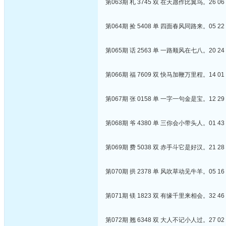
第063期 札 3745 双 在天愿作比翼鸟。26 06 
第064期 捡 5408 单 四面春风同路来。05 22 
第065期 话 2563 单 一路顺风在七八。20 24 
第066期 福 7609 双 快马加鞭万里程。14 01 
第067期 张 0158 单 一字一句金是宝。12 29 
第068期 爷 4380 单 三你会小带头人。01 43 
第069期 费 5038 双 赤手斗它是好汉。21 28 
第070期 拱 2378 单 风吹草动见牛羊。05 16 
第071期 镁 1823 双 有缘千里来相会。32 46 
第072期 翘 6348 双 大人不记小人过。27 02 