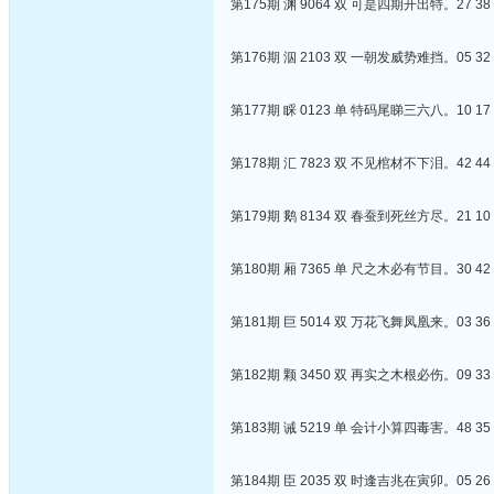
第175期 渊 9064 双 可是四期开出特。27 38 
第176期 泅 2103 双 一朝发威势难挡。05 32 
第177期 睬 0123 单 特码尾睇三六八。10 17 
第178期 汇 7823 双 不见棺材不下泪。42 44 
第179期 鹅 8134 双 春蚕到死丝方尽。21 10 
第180期 厢 7365 单 尺之木必有节目。30 42 
第181期 巨 5014 双 万花飞舞凤凰来。03 36 
第182期 颗 3450 双 再实之木根必伤。09 33 
第183期 诫 5219 单 会计小算四毒害。48 35 
第184期 臣 2035 双 时逢吉兆在寅卯。05 26 