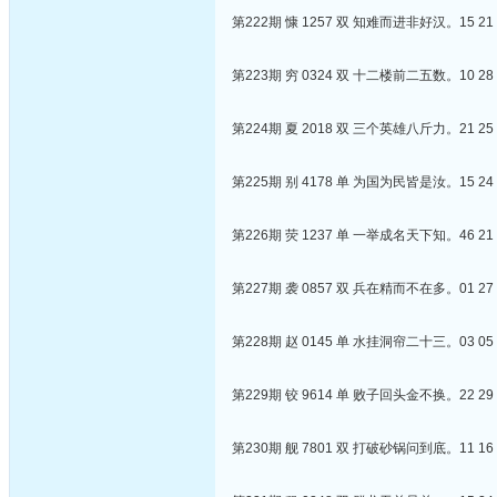
第222期 慷 1257 双 知难而进非好汉。15 21 
第223期 穷 0324 双 十二楼前二五数。10 28 
第224期 夏 2018 双 三个英雄八斤力。21 25 
第225期 别 4178 单 为国为民皆是汝。15 24 
第226期 荧 1237 单 一举成名天下知。46 21 
第227期 袭 0857 双 兵在精而不在多。01 27 
第228期 赵 0145 单 水挂洞帘二十三。03 05 
第229期 铰 9614 单 败子回头金不换。22 29 
第230期 舰 7801 双 打破砂锅问到底。11 16 