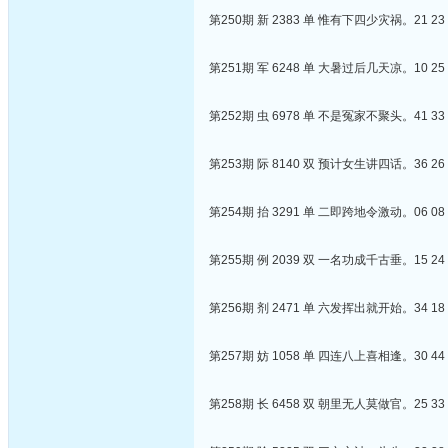
第250期 新 2383 单 惟有下四少灾祸。21 23 
第251期 军 6248 单 大暑过后几天凉。10 25 
第252期 虫 6978 单 不是冤家不聚头。41 33 
第253期 际 8140 双 预计女生讲四话。36 26 
第254期 抬 3291 单 二即跨地令激动。06 08 
第255期 例 2039 双 一名功成千古垂。15 24 
第256期 剂 2471 单 六发挥出就开始。34 18 
第257期 妨 1058 单 四连八上喜相逢。30 44 
第258期 长 6458 双 朝里无人莫做官。25 33 