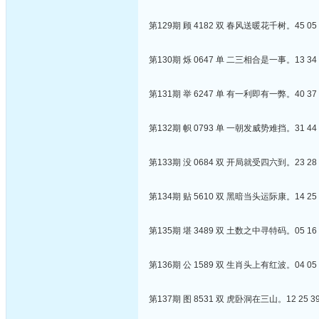
第129期 顾 4182 双 春风送暖花千树。45 05 
第130期 烁 0647 单 二三相合是一事。13 34 
第131期 举 6247 单 有一利即有一弊。40 37 
第132期 帜 0793 单 一朝发威势难挡。31 44 
第133期 没 0684 双 开局就受四六到。23 28 
第134期 贴 5610 双 黑暗当头运际康。14 25 
第135期 堪 3489 双 土数之中寻特码。05 16 
第136期 公 1589 双 生肖头上有红波。04 05 
第137期 图 8531 双 虎卧洞在三山。12 25 39