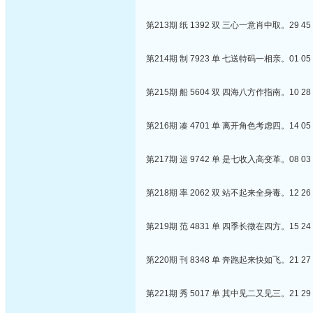
第213期 纸 1392 双 三心一意肖中取。29 45 
第214期 制 7923 单 七送特码一相亲。01 05 
第215期 船 5604 双 四海八方作指南。10 28 
第216期 凑 4701 单 离开角色考虑四。14 05 
第217期 运 9742 单 是七收入高变革。08 03 
第218期 率 2062 双 站不起来全身毒。12 26 
第219期 范 4831 单 四季长徵在四方。15 24 
第220期 刊 8348 单 奔跑起来快如飞。21 27 
第221期 秀 5017 单 其中见二又见三。21 29 