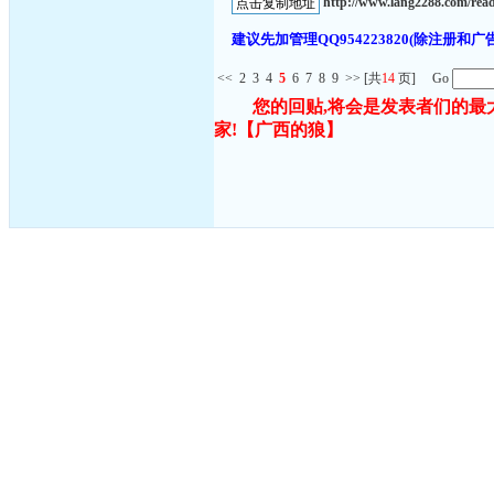
http://www.lang2288.com/re
建议先加管理QQ954223820(除注
<<
2
3
4
5
6
7
8
9
>>
[共
14
页] Go
您的回贴,将会是发表者们的最
家!
【广西的狼】