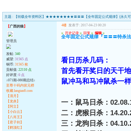
主题 :
【转载全年资料区】★★★★★★★★〓〓〓【全年固定公式规律】{永久可用
4楼
发表于: 2017-04-23 00:20
【
广西的狼
】
u
历史记录
u
回复
u
编辑
u
全年固定公式规律『〓〓〓特杀
管理员
发帖:
340
看日历杀几码：
威望:
31565 点
铜币:
31565 枚
首先看开奖日的天干
贡献值:
22110 点
好评度:
0 点
鼠冲马和马冲鼠杀一
↓071期-080期总结↓
至尊十码内状元榜
收藏:langtan8.com
【清月】
一：鼠马日杀：02.08.16.2
【龙炎】
【阿立】
二：虎猴日杀：14.20.26
【小白云】
【八肖王】
三：龙狗日杀：04.10.25
【君子剑】
【鹤顶红】