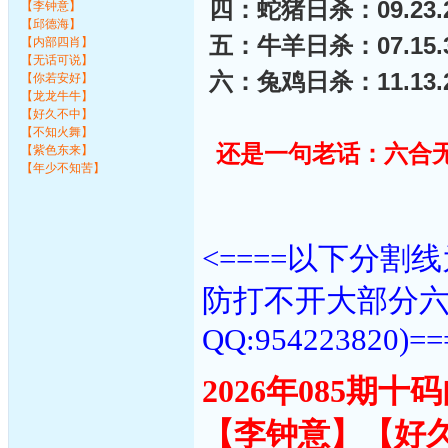
四：蛇猪日杀：09.23.27
【李钟意】
【邱德海】
五：牛羊日杀：07.15.32
【内部四肖】
【无话可说】
六：兔鸡日杀：11.13.25
【你若安好】
【龙龙牛牛】
【好久不中】
【不知火舞】
还是一句老话：六合无
【紫色东来】
【年少不知苦】
<====以下分
防打不开大部分
QQ:954223820)==
2026年085期
【李钟意】【好