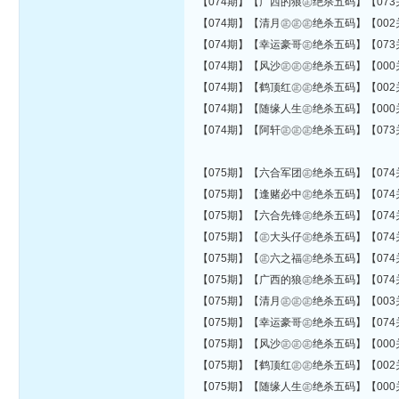
【074期】【广西的狼㊣绝杀五码】【073关错09
【074期】【清月㊣㊣㊣绝杀五码】【002关错00
【074期】【幸运豪哥㊣绝杀五码】【073关错07
【074期】【风沙㊣㊣㊣绝杀五码】【000关错00
【074期】【鹤顶红㊣㊣绝杀五码】【002关错00
【074期】【随缘人生㊣绝杀五码】【000关错0
【074期】【阿轩㊣㊣㊣绝杀五码】【073关错0
【075期】【六合军团㊣绝杀五码】【074关错04
【075期】【逢赌必中㊣绝杀五码】【074关错03
【075期】【六合先锋㊣绝杀五码】【074关错07
【075期】【㊣大头仔㊣绝杀五码】【074关错08
【075期】【㊣六之福㊣绝杀五码】【074关错04
【075期】【广西的狼㊣绝杀五码】【074关错09
【075期】【清月㊣㊣㊣绝杀五码】【003关错00
【075期】【幸运豪哥㊣绝杀五码】【074关错07
【075期】【风沙㊣㊣㊣绝杀五码】【000关错00
【075期】【鹤顶红㊣㊣绝杀五码】【002关错00
【075期】【随缘人生㊣绝杀五码】【000关错00