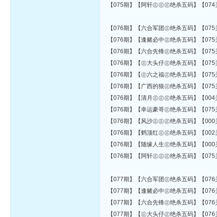
【075期】【阿轩㊣㊣㊣绝杀五码】【074关错1
【076期】【六合军团㊣绝杀五码】【075关错04
【076期】【逢赌必中㊣绝杀五码】【075关错03
【076期】【六合先锋㊣绝杀五码】【075关错07
【076期】【㊣大头仔㊣绝杀五码】【075关错08
【076期】【㊣六之福㊣绝杀五码】【075关错04
【076期】【广西的狼㊣绝杀五码】【075关错09
【076期】【清月㊣㊣㊣绝杀五码】【004关错00
【076期】【幸运豪哥㊣绝杀五码】【075关错07
【076期】【风沙㊣㊣㊣绝杀五码】【000关错00
【076期】【鹤顶红㊣㊣绝杀五码】【002关错00
【076期】【随缘人生㊣绝杀五码】【000关错00
【076期】【阿轩㊣㊣㊣绝杀五码】【075关错1
【077期】【六合军团㊣绝杀五码】【076关错04
【077期】【逢赌必中㊣绝杀五码】【076关错03
【077期】【六合先锋㊣绝杀五码】【076关错08
【077期】【㊣大头仔㊣绝杀五码】【076关错08