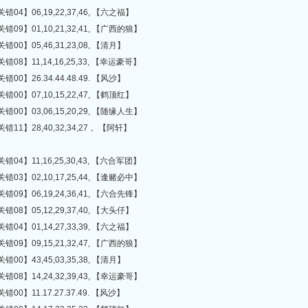
】06,19,22,37,46, 【六之福】
】01,10,21,32,41, 【广西的狼】
】05,46,31,23,08, 【清月】
】11,14,16,25,33, 【幸运豪哥】
】26.34.44.48.49. 【风沙】
】07,10,15,22,47, 【鹤顶红】
】03,06,15,20,29, 【随缘人生】
1】28,40,32,34,27， 【阿轩】
】11,16,25,30,43, 【六合军团】
】02,10,17,25,44, 【逢赌必中】
】06,19,24,36,41, 【六合先锋】
】05,12,29,37,40, 【大头仔】
】01,14,27,33,39, 【六之福】
】09,15,21,32,47, 【广西的狼】
】43,45,03,35,38, 【清月】
】14,24,32,39,43, 【幸运豪哥】
】11.17.27.37.49. 【风沙】