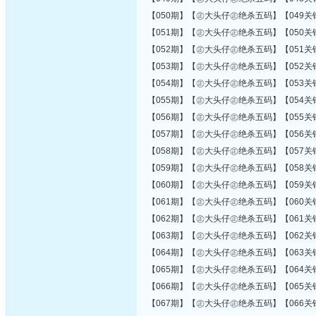
【050期】【㊣大头仔㊣绝杀五码】【049关错06】0
【051期】【㊣大头仔㊣绝杀五码】【050关错06】1
【052期】【㊣大头仔㊣绝杀五码】【051关错06】0
【053期】【㊣大头仔㊣绝杀五码】【052关错06】0
【054期】【㊣大头仔㊣绝杀五码】【053关错06】0
【055期】【㊣大头仔㊣绝杀五码】【054关错06】0
【056期】【㊣大头仔㊣绝杀五码】【055关错07】0
【057期】【㊣大头仔㊣绝杀五码】【056关错07】0
【058期】【㊣大头仔㊣绝杀五码】【057关错07】0
【059期】【㊣大头仔㊣绝杀五码】【058关错07】0
【060期】【㊣大头仔㊣绝杀五码】【059关错08】1
【061期】【㊣大头仔㊣绝杀五码】【060关错08】0
【062期】【㊣大头仔㊣绝杀五码】【061关错08】0
【063期】【㊣大头仔㊣绝杀五码】【062关错08】0
【064期】【㊣大头仔㊣绝杀五码】【063关错08】0
【065期】【㊣大头仔㊣绝杀五码】【064关错08】1
【066期】【㊣大头仔㊣绝杀五码】【065关错08】1
【067期】【㊣大头仔㊣绝杀五码】【066关错08】0