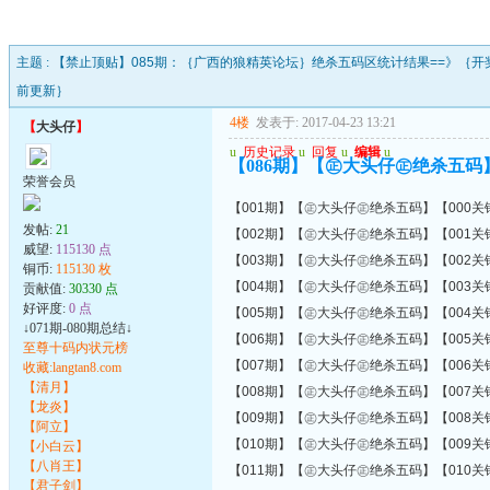
主题 :
【禁止顶贴】085期：｛广西的狼精英论坛｝绝杀五码区统计结果==》｛开
前更新｝
4楼
发表于: 2017-04-23 13:21
【
大头仔
】
u
历史记录
u
回复
u
编辑
u
【086期】【㊣大头仔㊣绝杀五码】【085
荣誉会员
【001期】【㊣大头仔㊣绝杀五码】【000关错00】0
发帖:
21
【002期】【㊣大头仔㊣绝杀五码】【001关错00】0
威望:
115130 点
【003期】【㊣大头仔㊣绝杀五码】【002关错01】0
铜币:
115130 枚
【004期】【㊣大头仔㊣绝杀五码】【003关错01】0
贡献值:
30330 点
好评度:
0 点
【005期】【㊣大头仔㊣绝杀五码】【004关错01】0
↓071期-080期总结↓
【006期】【㊣大头仔㊣绝杀五码】【005关错01】0
至尊十码内状元榜
【007期】【㊣大头仔㊣绝杀五码】【006关错01】0
收藏:langtan8.com
【清月】
【008期】【㊣大头仔㊣绝杀五码】【007关错01】0
【龙炎】
【009期】【㊣大头仔㊣绝杀五码】【008关错01】1
【阿立】
【010期】【㊣大头仔㊣绝杀五码】【009关错01】0
【小白云】
【八肖王】
【011期】【㊣大头仔㊣绝杀五码】【010关错01】0
【君子剑】