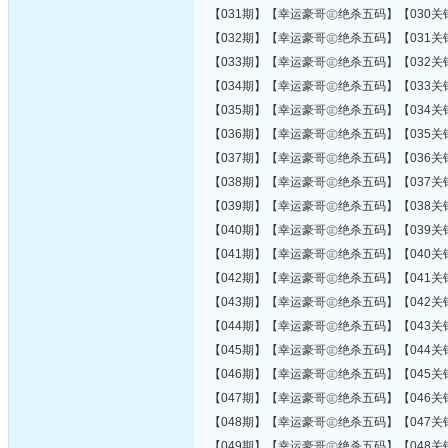
【031期】【幸运豪哥㊣绝杀五码】【030关错00】0
【032期】【幸运豪哥㊣绝杀五码】【031关错01】1
【033期】【幸运豪哥㊣绝杀五码】【032关错01】0
【034期】【幸运豪哥㊣绝杀五码】【033关错01】2
【035期】【幸运豪哥㊣绝杀五码】【034关错01】2
【036期】【幸运豪哥㊣绝杀五码】【035关错02】0
【037期】【幸运豪哥㊣绝杀五码】【036关错02】1
【038期】【幸运豪哥㊣绝杀五码】【037关错02】0
【039期】【幸运豪哥㊣绝杀五码】【038关错02】0
【040期】【幸运豪哥㊣绝杀五码】【039关错02】0
【041期】【幸运豪哥㊣绝杀五码】【040关错02】0
【042期】【幸运豪哥㊣绝杀五码】【041关错02】0
【043期】【幸运豪哥㊣绝杀五码】【042关错02】0
【044期】【幸运豪哥㊣绝杀五码】【043关错02】0
【045期】【幸运豪哥㊣绝杀五码】【044关错02】0
【046期】【幸运豪哥㊣绝杀五码】【045关错02】1
【047期】【幸运豪哥㊣绝杀五码】【046关错02】2
【048期】【幸运豪哥㊣绝杀五码】【047关错02】0
【049期】【幸运豪哥㊣绝杀五码】【048关错02】1