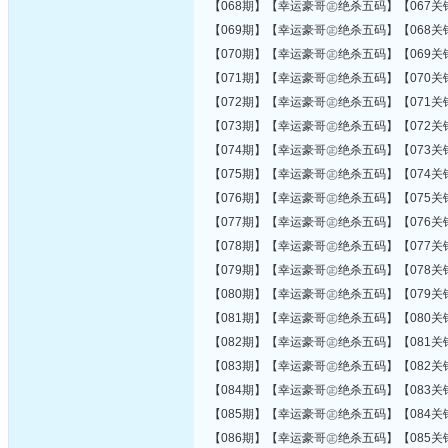
【068期】【幸运豪哥㊣绝杀五码】【067关错06】0
【069期】【幸运豪哥㊣绝杀五码】【068关错06】0
【070期】【幸运豪哥㊣绝杀五码】【069关错06】1
【071期】【幸运豪哥㊣绝杀五码】【070关错06】0
【072期】【幸运豪哥㊣绝杀五码】【071关错06】1
【073期】【幸运豪哥㊣绝杀五码】【072关错07】0
【074期】【幸运豪哥㊣绝杀五码】【073关错07】1
【075期】【幸运豪哥㊣绝杀五码】【074关错07】0
【076期】【幸运豪哥㊣绝杀五码】【075关错07】1
【077期】【幸运豪哥㊣绝杀五码】【076关错08】1
【078期】【幸运豪哥㊣绝杀五码】【077关错08】1
【079期】【幸运豪哥㊣绝杀五码】【078关错08】1
【080期】【幸运豪哥㊣绝杀五码】【079关错08】0
【081期】【幸运豪哥㊣绝杀五码】【080关错08】1
【082期】【幸运豪哥㊣绝杀五码】【081关错08】0
【083期】【幸运豪哥㊣绝杀五码】【082关错08】0
【084期】【幸运豪哥㊣绝杀五码】【083关错08】0
【085期】【幸运豪哥㊣绝杀五码】【084关错08】0
【086期】【幸运豪哥㊣绝杀五码】【085关错08】1