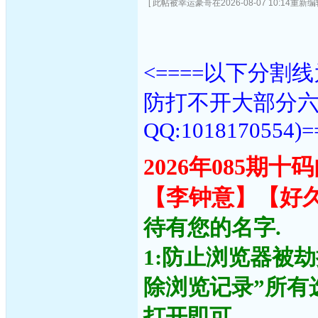
[ 此帖被幸运豪哥在2026-08-07 10:14重新编辑
<====以下分
防打不开大部分
QQ:1018170554)=
2026年085期
【李钟意】【好
待有您的名字.
1:防止浏览器被
除浏览记录”所有
打开即可