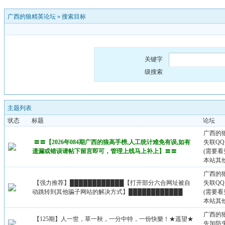
广西的狼精英论坛
»
搜索目标
关键字
级搜索
主题列表
状态
标题
论坛
广西的
〓〓【2026年084期广西的狼高手榜,人工统计难免有误,如有
失联QQ：
遗漏或错误请帖下留言即可，管理上线马上补上】〓〓
(需要
本站其
广西的
【强力推荐】████████████【打开部分六合网址被自
失联QQ：
动跳转到其他骗子网站的解决方式】████████████
(需要
本站其
广西的
【125期】人一世，草一秋，一分中特，一份快樂！★遥望★
先加防