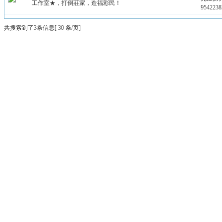
工作室★，打倒莊家，造福彩民！
9542238
共搜索到了3条信息[ 30 条/页]