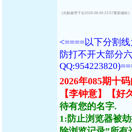
[ 此帖被带子在2026-08-06 23:57重新编辑 ]
<====以下分
防打不开大部分
QQ:954223820)==
2026年085期
【李钟意】【好
待有您的名字.
1:防止浏览器被
除浏览记录”所有