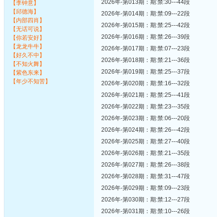
2026年-第013期：期:禁:30---44段
【李钟意】
【邱德海】
2026年-第014期：期:禁:09---22段
【内部四肖】
2026年-第015期：期:禁:25---42段
【无话可说】
2026年-第016期：期:禁:26---39段
【你若安好】
【龙龙牛牛】
2026年-第017期：期:禁:07---23段
【好久不中】
2026年-第018期：期:禁:21---36段
【不知火舞】
2026年-第019期：期:禁:25---37段
【紫色东来】
【年少不知苦】
2026年-第020期：期:禁:16---32段
2026年-第021期：期:禁:25---41段
2026年-第022期：期:禁:23---35段
2026年-第023期：期:禁:06---20段
2026年-第024期：期:禁:26---42段
2026年-第025期：期:禁:27---40段
2026年-第026期：期:禁:21---35段
2026年-第027期：期:禁:26---38段
2026年-第028期：期:禁:31---47段
2026年-第029期：期:禁:09---23段
2026年-第030期：期:禁:12---27段
2026年-第031期：期:禁:10---26段