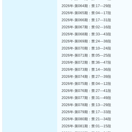
2026年-第064期：禁:17---29段
2026年-第065期：禁:04---17段
2026年-第066期：禁:17---31段
2026年-第067期：禁:02---16段
2026年-第068期：禁:33---43段
2026年-第069期：禁:24---38段
2026年-第070期：禁:10---24段
2026年-第071期：禁:05---25段
2026年-第072期：禁:36---47段
2026年-第073期：禁:14---36段
2026年-第074期：禁:27---39段
2026年-第075期：禁:04---12段
2026年-第076期：禁:27---41段
2026年-第077期：禁:31---49段
2026年-第078期：禁:13---29段
2026年-第079期：禁:17---33段
2026年-第080期：禁:21---34段
2026年-第081期：禁:01---15段