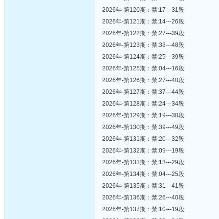
2026年-第120期：禁:17---31段
2026年-第121期：禁:14---26段
2026年-第122期：禁:27---39段
2026年-第123期：禁:33---48段
2026年-第124期：禁:25---39段
2026年-第125期：禁:04---16段
2026年-第126期：禁:27---40段
2026年-第127期：禁:37---44段
2026年-第128期：禁:24---34段
2026年-第129期：禁:19---38段
2026年-第130期：禁:39---49段
2026年-第131期：禁:20---32段
2026年-第132期：禁:09---19段
2026年-第133期：禁:13---29段
2026年-第134期：禁:04---25段
2026年-第135期：禁:31---41段
2026年-第136期：禁:26---40段
2026年-第137期：禁:10---19段