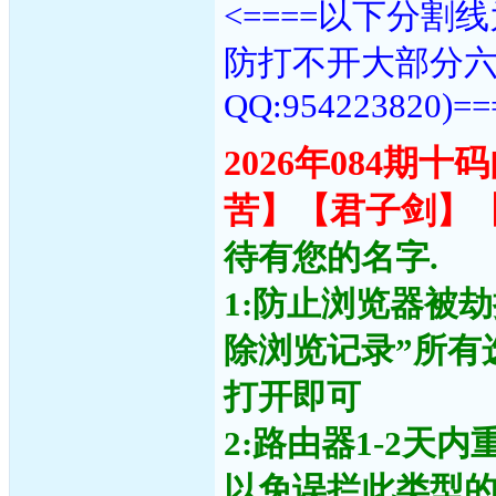
<====以下分
防打不开大部分
QQ:954223820)==
2026年084期
苦】【君子剑】
待有您的名字.
1:防止浏览器被
除浏览记录”所有
打开即可
2:路由器1-2天
以免误拦此类型