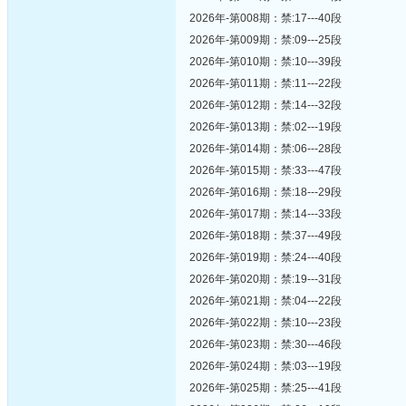
2026年-第008期：禁:17---40段
2026年-第009期：禁:09---25段
2026年-第010期：禁:10---39段
2026年-第011期：禁:11---22段
2026年-第012期：禁:14---32段
2026年-第013期：禁:02---19段
2026年-第014期：禁:06---28段
2026年-第015期：禁:33---47段
2026年-第016期：禁:18---29段
2026年-第017期：禁:14---33段
2026年-第018期：禁:37---49段
2026年-第019期：禁:24---40段
2026年-第020期：禁:19---31段
2026年-第021期：禁:04---22段
2026年-第022期：禁:10---23段
2026年-第023期：禁:30---46段
2026年-第024期：禁:03---19段
2026年-第025期：禁:25---41段