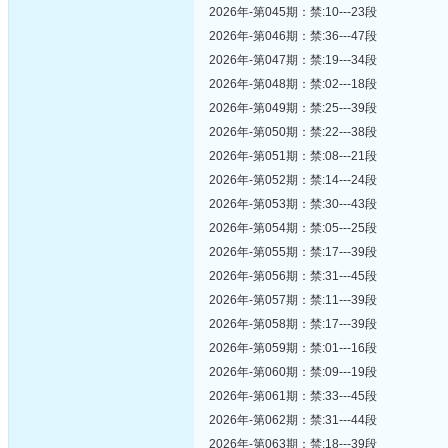
2026年-第045期：禁:10---23段
2026年-第046期：禁:36---47段
2026年-第047期：禁:19---34段
2026年-第048期：禁:02---18段
2026年-第049期：禁:25---39段
2026年-第050期：禁:22---38段
2026年-第051期：禁:08---21段
2026年-第052期：禁:14---24段
2026年-第053期：禁:30---43段
2026年-第054期：禁:05---25段
2026年-第055期：禁:17---39段
2026年-第056期：禁:31---45段
2026年-第057期：禁:11---39段
2026年-第058期：禁:17---39段
2026年-第059期：禁:01---16段
2026年-第060期：禁:09---19段
2026年-第061期：禁:33---45段
2026年-第062期：禁:31---44段
2026年-第063期：禁:18---39段