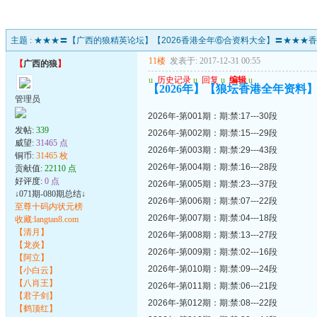
主题 :
★★★〓【广西的狼精英论坛】【2026香港全年⑥合资料大全】〓★★★
11楼
发表于: 2017-12-31 00:55
【
广西的狼
】
u
历史记录
u
回复
u
编辑
u
【2026年】【狼坛香港全年资料】
管理员
2026年-第001期：期:禁:17---30段
发帖:
339
2026年-第002期：期:禁:15---29段
威望:
31465 点
2026年-第003期：期:禁:29---43段
铜币:
31465 枚
2026年-第004期：期:禁:16---28段
贡献值:
22110 点
好评度:
0 点
2026年-第005期：期:禁:23---37段
↓071期-080期总结↓
2026年-第006期：期:禁:07---22段
至尊十码内状元榜
2026年-第007期：期:禁:04---18段
收藏:langtan8.com
【清月】
2026年-第008期：期:禁:13---27段
【龙炎】
2026年-第009期：期:禁:02---16段
【阿立】
2026年-第010期：期:禁:09---24段
【小白云】
【八肖王】
2026年-第011期：期:禁:06---21段
【君子剑】
2026年-第012期：期:禁:08---22段
【鹤顶红】