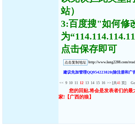
站）
3:百度搜"如何修
为“114.114.11
点击保存即可
http://www.lang2288.com/re
建议先加管理QQ954223820(除注
<<
9
10
11
12
13
14
15
16
>>
[共
41
页] G
您的回贴,将会是发表者们的最
家!
【广西的狼】