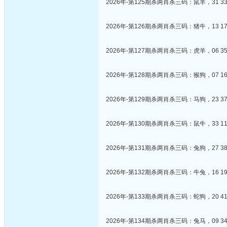
2026年-第125期杀两肖杀三码：鼠羊，31 33
2026年-第126期杀两肖杀三码：猪牛，13 17
2026年-第127期杀两肖杀三码：虎羊，06 35
2026年-第128期杀两肖杀三码：猴狗，07 16
2026年-第129期杀两肖杀三码：马狗，23 37
2026年-第130期杀两肖杀三码：鼠牛，33 11
2026年-第131期杀两肖杀三码：兔狗，27 38
2026年-第132期杀两肖杀三码：牛兔，16 19
2026年-第133期杀两肖杀三码：蛇狗，20 41
2026年-第134期杀两肖杀三码：兔马，09 34