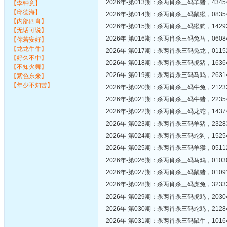
2026年-第013期：杀两肖杀三码羊猪，4345
【李钟意】
【邱德海】
2026年-第014期：杀两肖杀三码鼠猴，0835
【内部四肖】
2026年-第015期：杀两肖杀三码猴狗，1429
【无话可说】
2026年-第016期：杀两肖杀三码兔马，0608
【你若安好】
【龙龙牛牛】
2026年-第017期：杀两肖杀三码兔龙，0115
【好久不中】
2026年-第018期：杀两肖杀三码虎猪，1636
【不知火舞】
2026年-第019期：杀两肖杀三码马鸡，2631
【紫色东来】
【年少不知苦】
2026年-第020期：杀两肖杀三码牛兔，2123
2026年-第021期：杀两肖杀三码牛猪，2235
2026年-第022期：杀两肖杀三码龙蛇，1437
2026年-第023期：杀两肖杀三码羊猪，2328
2026年-第024期：杀两肖杀三码蛇狗，1525
2026年-第025期：杀两肖杀三码羊猴，0511
2026年-第026期：杀两肖杀三码马鸡，0103
2026年-第027期：杀两肖杀三码鼠猪，0109
2026年-第028期：杀两肖杀三码虎兔，3233
2026年-第029期：杀两肖杀三码虎鸡，2030
2026年-第030期：杀两肖杀三码蛇鸡，2128
2026年-第031期：杀两肖杀三码鼠牛，1016