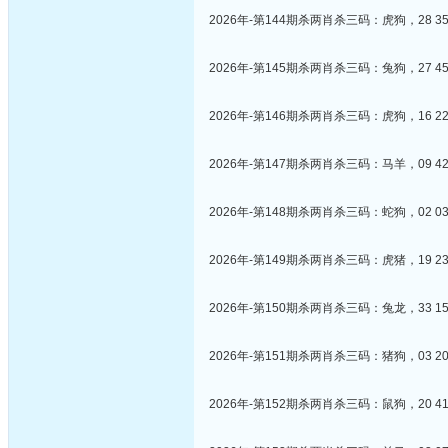
2026年-第144期杀两肖杀三码：虎狗，28 35
2026年-第145期杀两肖杀三码：兔狗，27 45
2026年-第146期杀两肖杀三码：虎狗，16 22
2026年-第147期杀两肖杀三码：马羊，09 42
2026年-第148期杀两肖杀三码：蛇狗，02 03
2026年-第149期杀两肖杀三码：虎猪，19 23
2026年-第150期杀两肖杀三码：兔龙，33 15
2026年-第151期杀两肖杀三码：猪狗，03 20
2026年-第152期杀两肖杀三码：鼠狗，20 41