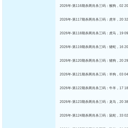
2026年-第116期杀两肖杀三码：猴狗，02 20
2026年-第117期杀两肖杀三码：虎羊，20 32
2026年-第118期杀两肖杀三码：虎马，19 09
2026年-第119期杀两肖杀三码：猪蛇，16 20
2026年-第120期杀两肖杀三码：猪狗，20 29
2026年-第121期杀两肖杀三码：羊狗，03 04
2026年-第122期杀两肖杀三码：牛羊，17 18
2026年-第123期杀两肖杀三码：龙马，20 38
2026年-第124期杀两肖杀三码：鼠蛇，33 02