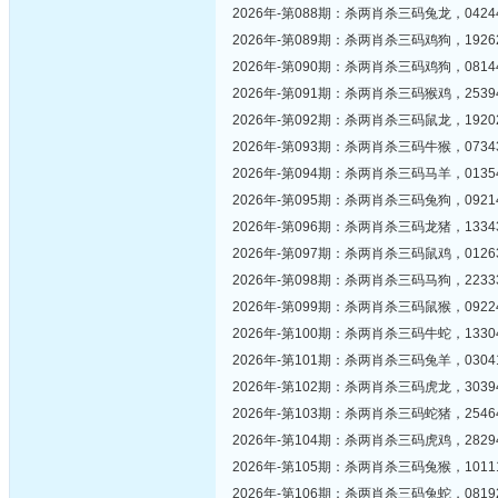
2026年-第088期：杀两肖杀三码兔龙，0424
2026年-第089期：杀两肖杀三码鸡狗，1926
2026年-第090期：杀两肖杀三码鸡狗，0814
2026年-第091期：杀两肖杀三码猴鸡，2539
2026年-第092期：杀两肖杀三码鼠龙，1920
2026年-第093期：杀两肖杀三码牛猴，0734
2026年-第094期：杀两肖杀三码马羊，0135
2026年-第095期：杀两肖杀三码兔狗，0921
2026年-第096期：杀两肖杀三码龙猪，1334
2026年-第097期：杀两肖杀三码鼠鸡，0126
2026年-第098期：杀两肖杀三码马狗，2233
2026年-第099期：杀两肖杀三码鼠猴，0922
2026年-第100期：杀两肖杀三码牛蛇，1330
2026年-第101期：杀两肖杀三码兔羊，0304
2026年-第102期：杀两肖杀三码虎龙，3039
2026年-第103期：杀两肖杀三码蛇猪，2546
2026年-第104期：杀两肖杀三码虎鸡，2829
2026年-第105期：杀两肖杀三码兔猴，1011
2026年-第106期：杀两肖杀三码兔蛇，0819