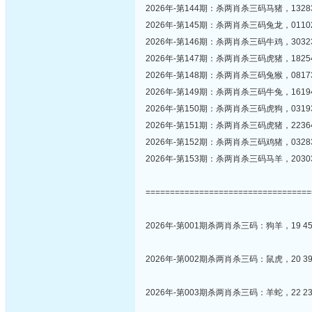
2026年-第144期：杀两肖杀三码马猪，1328
2026年-第145期：杀两肖杀三码兔龙，0110
2026年-第146期：杀两肖杀三码牛鸡，3032
2026年-第147期：杀两肖杀三码虎猪，1825
2026年-第148期：杀两肖杀三码兔猴，0817
2026年-第149期：杀两肖杀三码牛兔，1619
2026年-第150期：杀两肖杀三码虎狗，0319
2026年-第151期：杀两肖杀三码虎猪，2236
2026年-第152期：杀两肖杀三码鸡猪，0328
2026年-第153期：杀两肖杀三码马羊，2030
============================
2026年-第001期杀两肖杀三码：狗羊，19 45
2026年-第002期杀两肖杀三码：鼠虎，20 39
2026年-第003期杀两肖杀三码：羊蛇，22 23