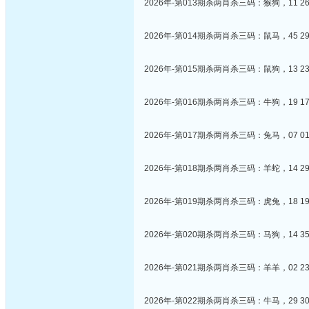
2026年-第013期杀两肖杀三码：猴狗，11 26
2026年-第014期杀两肖杀三码：鼠马，45 29
2026年-第015期杀两肖杀三码：鼠狗，13 23
2026年-第016期杀两肖杀三码：牛狗，19 17
2026年-第017期杀两肖杀三码：兔马，07 01
2026年-第018期杀两肖杀三码：羊蛇，14 29
2026年-第019期杀两肖杀三码：虎兔，18 19
2026年-第020期杀两肖杀三码：马狗，14 35
2026年-第021期杀两肖杀三码：羊羊，02 23
2026年-第022期杀两肖杀三码：牛马，29 30