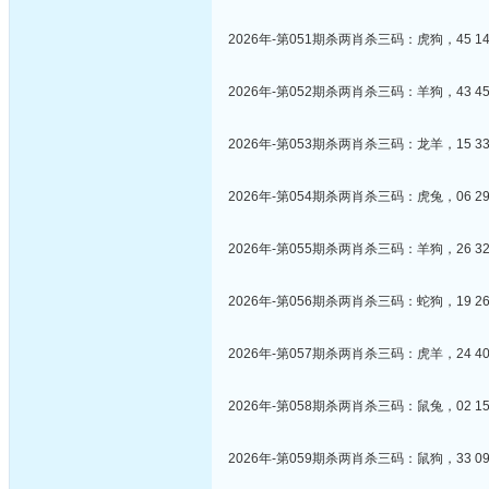
2026年-第051期杀两肖杀三码：虎狗，45 14
2026年-第052期杀两肖杀三码：羊狗，43 45
2026年-第053期杀两肖杀三码：龙羊，15 33
2026年-第054期杀两肖杀三码：虎兔，06 29
2026年-第055期杀两肖杀三码：羊狗，26 32
2026年-第056期杀两肖杀三码：蛇狗，19 26
2026年-第057期杀两肖杀三码：虎羊，24 40
2026年-第058期杀两肖杀三码：鼠兔，02 15
2026年-第059期杀两肖杀三码：鼠狗，33 09