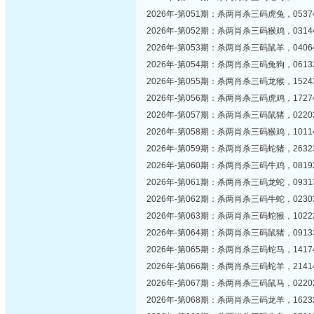
2026年-第051期：杀两肖杀三码虎兔，0537
2026年-第052期：杀两肖杀三码猴鸡，0314
2026年-第053期：杀两肖杀三码鼠羊，0406
2026年-第054期：杀两肖杀三码兔狗，0613
2026年-第055期：杀两肖杀三码龙猴，1524
2026年-第056期：杀两肖杀三码虎鸡，1727
2026年-第057期：杀两肖杀三码鼠猪，0220
2026年-第058期：杀两肖杀三码猴鸡，1011
2026年-第059期：杀两肖杀三码蛇猪，2632
2026年-第060期：杀两肖杀三码牛鸡，0819
2026年-第061期：杀两肖杀三码龙蛇，0931
2026年-第062期：杀两肖杀三码牛蛇，0230
2026年-第063期：杀两肖杀三码蛇猴，1022
2026年-第064期：杀两肖杀三码鼠猪，0913
2026年-第065期：杀两肖杀三码蛇马，1417
2026年-第066期：杀两肖杀三码蛇羊，2141
2026年-第067期：杀两肖杀三码鼠马，0220
2026年-第068期：杀两肖杀三码龙羊，1623