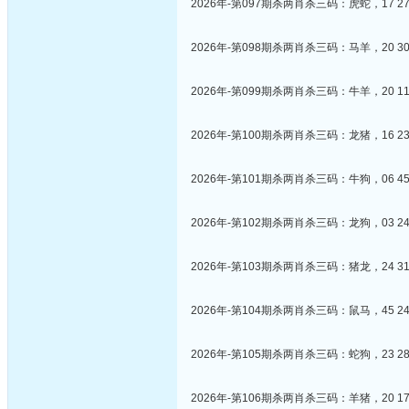
2026年-第097期杀两肖杀三码：虎蛇，17 27
2026年-第098期杀两肖杀三码：马羊，20 30
2026年-第099期杀两肖杀三码：牛羊，20 11
2026年-第100期杀两肖杀三码：龙猪，16 23
2026年-第101期杀两肖杀三码：牛狗，06 45
2026年-第102期杀两肖杀三码：龙狗，03 24
2026年-第103期杀两肖杀三码：猪龙，24 31
2026年-第104期杀两肖杀三码：鼠马，45 24
2026年-第105期杀两肖杀三码：蛇狗，23 28
2026年-第106期杀两肖杀三码：羊猪，20 17