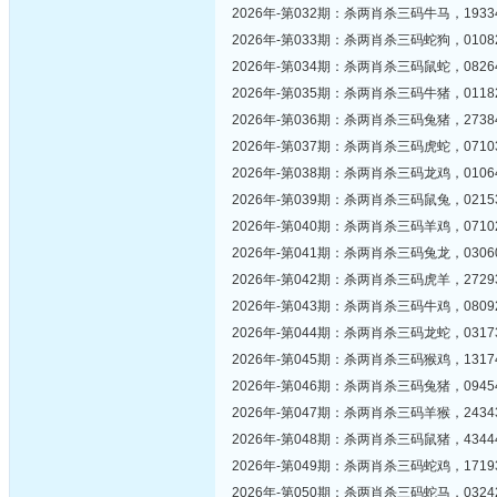
2026年-第032期：杀两肖杀三码牛马，1933
2026年-第033期：杀两肖杀三码蛇狗，0108
2026年-第034期：杀两肖杀三码鼠蛇，0826
2026年-第035期：杀两肖杀三码牛猪，0118
2026年-第036期：杀两肖杀三码兔猪，2738
2026年-第037期：杀两肖杀三码虎蛇，0710
2026年-第038期：杀两肖杀三码龙鸡，0106
2026年-第039期：杀两肖杀三码鼠兔，0215
2026年-第040期：杀两肖杀三码羊鸡，0710
2026年-第041期：杀两肖杀三码兔龙，0306
2026年-第042期：杀两肖杀三码虎羊，2729
2026年-第043期：杀两肖杀三码牛鸡，0809
2026年-第044期：杀两肖杀三码龙蛇，0317
2026年-第045期：杀两肖杀三码猴鸡，1317
2026年-第046期：杀两肖杀三码兔猪，0945
2026年-第047期：杀两肖杀三码羊猴，2434
2026年-第048期：杀两肖杀三码鼠猪，4344
2026年-第049期：杀两肖杀三码蛇鸡，1719
2026年-第050期：杀两肖杀三码蛇马，0324