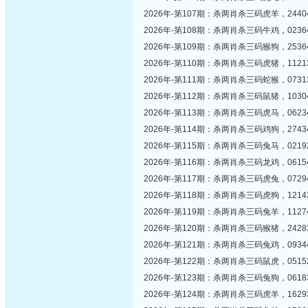
2026年-第107期：杀两肖杀三码虎羊，2440
2026年-第108期：杀两肖杀三码牛鸡，0236
2026年-第109期：杀两肖杀三码猴狗，2536
2026年-第110期：杀两肖杀三码虎猪，1121
2026年-第111期：杀两肖杀三码蛇猴，0731
2026年-第112期：杀两肖杀三码鼠猪，1030
2026年-第113期：杀两肖杀三码虎马，0623
2026年-第114期：杀两肖杀三码鸡狗，2743
2026年-第115期：杀两肖杀三码兔马，0219
2026年-第116期：杀两肖杀三码龙鸡，0615
2026年-第117期：杀两肖杀三码虎兔，0729
2026年-第118期：杀两肖杀三码虎狗，1214
2026年-第119期：杀两肖杀三码兔羊，1127
2026年-第120期：杀两肖杀三码猴猪，2428
2026年-第121期：杀两肖杀三码兔鸡，0934
2026年-第122期：杀两肖杀三码鼠虎，0515
2026年-第123期：杀两肖杀三码兔狗，0618
2026年-第124期：杀两肖杀三码虎羊，1629