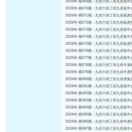
2026年-第069期：九肖六肖三肖九肖
2026年-第070期：九肖六肖三肖九肖
2026年-第071期：九肖六肖三肖九肖
2026年-第072期：九肖六肖三肖九肖
2026年-第073期：九肖六肖三肖九肖
2026年-第074期：九肖六肖三肖九肖
2026年-第075期：九肖六肖三肖九肖
2026年-第076期：九肖六肖三肖九肖
2026年-第077期：九肖六肖三肖九肖
2026年-第078期：九肖六肖三肖九肖
2026年-第079期：九肖六肖三肖九肖
2026年-第080期：九肖六肖三肖九肖
2026年-第081期：九肖六肖三肖九肖
2026年-第082期：九肖六肖三肖九肖
2026年-第083期：九肖六肖三肖九肖
2026年-第084期：九肖六肖三肖九肖
2026年-第085期：九肖六肖三肖九肖
2026年-第086期：九肖六肖三肖九肖
2026年-第087期：九肖六肖三肖九肖