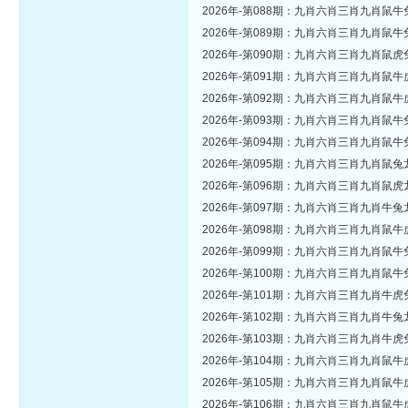
2026年-第088期：九肖六肖三肖九肖
2026年-第089期：九肖六肖三肖九肖
2026年-第090期：九肖六肖三肖九肖
2026年-第091期：九肖六肖三肖九肖
2026年-第092期：九肖六肖三肖九肖
2026年-第093期：九肖六肖三肖九肖
2026年-第094期：九肖六肖三肖九肖
2026年-第095期：九肖六肖三肖九肖
2026年-第096期：九肖六肖三肖九肖
2026年-第097期：九肖六肖三肖九肖
2026年-第098期：九肖六肖三肖九肖
2026年-第099期：九肖六肖三肖九肖
2026年-第100期：九肖六肖三肖九肖
2026年-第101期：九肖六肖三肖九肖
2026年-第102期：九肖六肖三肖九肖
2026年-第103期：九肖六肖三肖九肖
2026年-第104期：九肖六肖三肖九肖
2026年-第105期：九肖六肖三肖九肖
2026年-第106期：九肖六肖三肖九肖