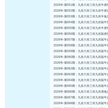
2026年-第051期：九肖六肖三肖九肖
2026年-第052期：九肖六肖三肖九肖
2026年-第053期：九肖六肖三肖九肖
2026年-第054期：九肖六肖三肖九肖
2026年-第055期：九肖六肖三肖九肖
2026年-第056期：九肖六肖三肖九肖
2026年-第057期：九肖六肖三肖九肖
2026年-第058期：九肖六肖三肖九肖
2026年-第059期：九肖六肖三肖九肖
2026年-第060期：九肖六肖三肖九肖
2026年-第061期：九肖六肖三肖九肖
2026年-第062期：九肖六肖三肖九肖
2026年-第063期：九肖六肖三肖九肖
2026年-第064期：九肖六肖三肖九肖
2026年-第065期：九肖六肖三肖九肖
2026年-第066期：九肖六肖三肖九肖
2026年-第067期：九肖六肖三肖九肖
2026年-第068期：九肖六肖三肖九肖