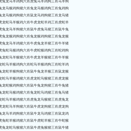
鼠牛虎兔龙马羊鸡狗六肖虎兔马羊鸡狗三肖马羊狗
牛虎兔龙马猴鸡狗猪六肖兔龙马猴鸡狗三肖兔鸡狗
鼠牛兔龙马猴鸡狗猪六肖鼠龙马鸡狗猪三肖龙马猪
鼠牛虎龙蛇马羊猴鸡六肖牛虎龙蛇羊鸡三肖虎蛇羊
鼠牛虎兔龙马羊狗猪六肖鼠牛虎兔马猪三肖鼠牛兔
鼠牛虎兔龙猴鸡狗猪六肖兔龙猴鸡狗猪三肖兔龙猴
鼠牛虎兔龙马羊鸡猪六肖牛虎兔龙羊猪三肖牛羊猪
鼠牛虎兔蛇马猴鸡狗六肖牛虎蛇猴鸡狗三肖蛇鸡狗
牛虎兔龙蛇马羊猴猪六肖牛虎龙羊猴猪三肖牛羊猴
牛兔龙蛇马羊猴鸡狗六肖蛇马羊猴鸡狗三肖蛇羊鸡
鼠牛兔龙蛇羊猴狗猪六肖鼠牛兔龙羊猴三肖鼠龙猴
鼠虎龙蛇马羊猴鸡猪六肖虎龙蛇马猴猪三肖虎龙猴
鼠牛兔龙蛇猴鸡狗猪六肖鼠牛兔龙狗猪三肖牛兔猪
鼠牛兔龙蛇马猴鸡猪六肖兔龙蛇马鸡猪三肖兔马猪
虎兔龙蛇马羊猴鸡猪六肖虎兔龙马猴猪三肖虎兔龙
鼠牛虎龙蛇马羊狗猪六肖鼠牛虎龙狗猪三肖虎龙狗
鼠牛兔龙马羊鸡狗猪六肖鼠牛龙马鸡猪三肖鼠龙鸡
鼠牛虎兔蛇羊猴鸡猪六肖鼠牛虎蛇羊猴三肖牛蛇猴
鼠牛虎兔龙蛇马猴猪六肖鼠牛虎兔猴猪三肖鼠牛猪