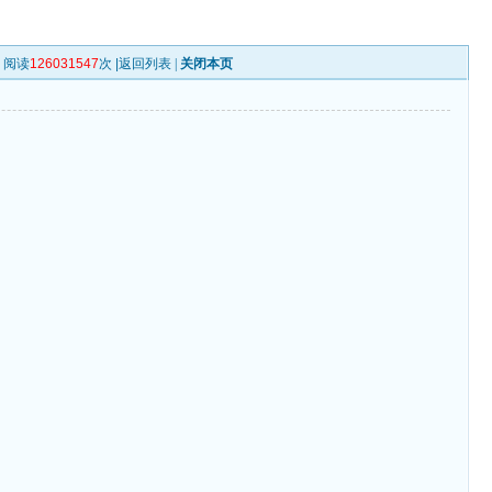
| 阅读
126031547
次 |
返回列表
|
关闭本页