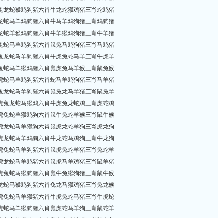
牛虎兔龙蛇猴鸡狗猪六肖牛龙蛇猴鸡猪三肖蛇鸡猪
牛虎龙蛇马羊鸡狗猪六肖牛马羊鸡狗猪三肖鸡狗猪
牛兔龙蛇羊猴鸡狗猪六肖牛羊猴鸡狗猪三肖牛羊猪
鼠牛兔蛇马羊鸡狗猪六肖鼠兔马鸡狗猪三肖马鸡猪
牛虎兔龙蛇马羊狗猪六肖牛虎兔蛇马羊三肖牛虎羊
鼠虎兔蛇马羊猴鸡猪六肖鼠虎兔马羊猴三肖鼠兔猴
鼠牛虎蛇马羊鸡狗猪六肖蛇马羊鸡狗猪三肖马羊猪
鼠牛兔龙蛇马羊狗猪六肖鼠兔龙马羊猪三肖鼠兔羊
鼠牛虎兔龙蛇马猴鸡六肖牛虎兔龙蛇鸡三肖虎蛇鸡
鼠牛虎兔蛇羊猴鸡狗六肖鼠牛兔蛇羊猴三肖鼠牛猴
鼠牛虎龙蛇马羊猴狗六肖鼠虎龙蛇羊狗三肖虎龙狗
鼠牛虎龙蛇马羊鸡狗六肖牛龙蛇马鸡狗三肖牛龙狗
鼠牛虎兔蛇马羊狗猪六肖鼠虎兔蛇羊猪三肖兔蛇羊
鼠牛虎龙蛇马羊鸡猪六肖鼠虎马羊鸡猪三肖鼠羊猪
鼠牛虎兔蛇马猴狗猪六肖鼠牛兔猴狗猪三肖鼠牛猴
虎兔龙蛇马猴鸡狗猪六肖兔龙马猴鸡猪三肖兔龙猴
鼠牛虎兔蛇马羊猴猪六肖牛虎兔蛇马猪三肖牛虎蛇
鼠牛虎蛇马羊猴狗猪六肖鼠虎蛇马羊狗三肖鼠蛇羊