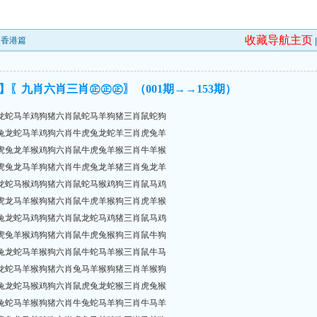
收藏导航主页
★香港篇
】〖九肖六肖三肖㊣㊣㊣〗（001期→→153期）
鼠牛龙蛇马羊鸡狗猪六肖鼠蛇马羊狗猪三肖鼠蛇狗
牛虎兔龙蛇马羊鸡狗六肖牛虎兔龙蛇羊三肖虎兔羊
鼠牛虎兔龙羊猴鸡狗六肖鼠牛虎兔羊猴三肖牛羊猴
鼠牛虎兔龙马羊狗猪六肖牛虎兔龙羊猪三肖兔龙羊
鼠兔龙蛇马猴鸡狗猪六肖鼠蛇马猴鸡狗三肖鼠马鸡
鼠牛虎龙马羊猴狗猪六肖鼠牛虎羊猴狗三肖虎羊猴
鼠牛兔龙蛇马鸡狗猪六肖鼠龙蛇马鸡猪三肖鼠马鸡
鼠牛虎兔羊猴鸡狗猪六肖鼠牛虎兔猴狗三肖鼠牛狗
鼠牛兔龙蛇马羊猴狗六肖鼠牛蛇马羊猴三肖鼠牛马
鼠兔龙蛇马羊猴狗猪六肖兔马羊猴狗猪三肖羊猴狗
鼠虎兔龙蛇马猴鸡狗六肖鼠虎兔龙蛇猴三肖虎兔猴
鼠牛兔蛇马羊猴狗猪六肖牛兔蛇马羊狗三肖牛马羊