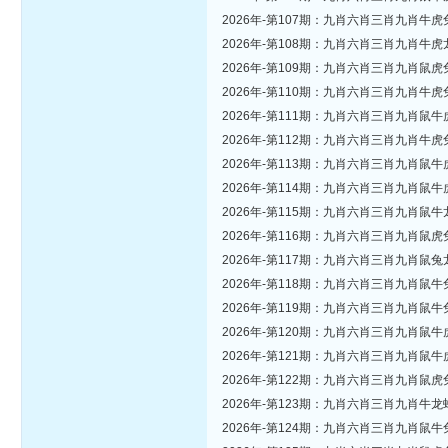
2026年-第107期：九肖六肖三肖九肖
2026年-第108期：九肖六肖三肖九肖
2026年-第109期：九肖六肖三肖九肖
2026年-第110期：九肖六肖三肖九肖
2026年-第111期：九肖六肖三肖九肖
2026年-第112期：九肖六肖三肖九肖
2026年-第113期：九肖六肖三肖九肖
2026年-第114期：九肖六肖三肖九肖
2026年-第115期：九肖六肖三肖九肖
2026年-第116期：九肖六肖三肖九肖
2026年-第117期：九肖六肖三肖九肖
2026年-第118期：九肖六肖三肖九肖
2026年-第119期：九肖六肖三肖九肖
2026年-第120期：九肖六肖三肖九肖
2026年-第121期：九肖六肖三肖九肖
2026年-第122期：九肖六肖三肖九肖
2026年-第123期：九肖六肖三肖九肖
2026年-第124期：九肖六肖三肖九肖